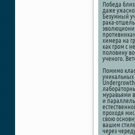
Победа близ
даже ужасно
Безумный уч
рака-отшель
эволюционир
противникам
химера на г
как гром с н
половину во
ученого. Ве
Помимо клас
уникальных 
Undergrowth
лабораторн
муравьями в
и параллель
естественно
проходя мис
свою основн
вашим стиле
через черед