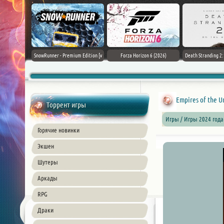
Black Flag
SnowRunner - Premium Edition [v
Forza Horizon 6 (2026)
Death Stranding 2
26) PC
42.0 + DLCs]
Empires of the Un
Торрент игры
Игры / Игры 2024 года
Горячие новинки
Экшен
Шутеры
Аркады
RPG
Драки