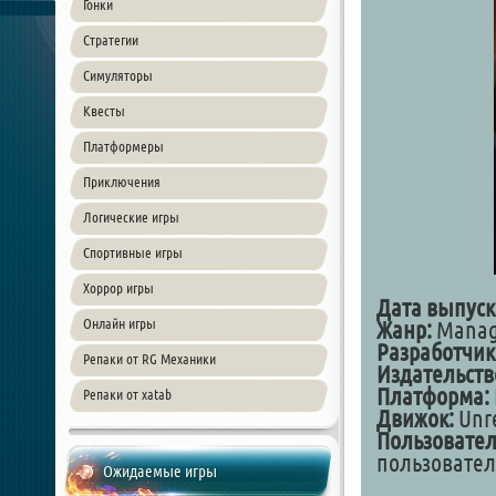
Гонки
Стратегии
Симуляторы
Квесты
Платформеры
Приключения
Логические игры
Спортивные игры
Хоррор игры
Дата выпуск
Онлайн игры
Жанр:
Manag
Разработчик
Репаки от RG Механики
Издательств
Платформа:
Репаки от xatab
Движок:
Unre
Пользовател
пользовател
Ожидаемые игры