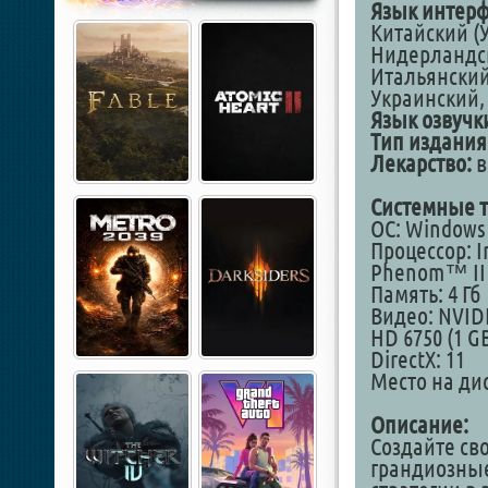
Язык интерф
Китайский (
Нидерландск
Итальянский,
Украинский,
Язык озвучк
Тип издания
Лекарство:
в
Системные т
ОС: Windows
Процессор: I
Phenom™ II X
Память: 4 Гб
Видео: NVID
HD 6750 (1 G
DirectX: 11
Место на дис
Описание:
Создайте св
грандиозные