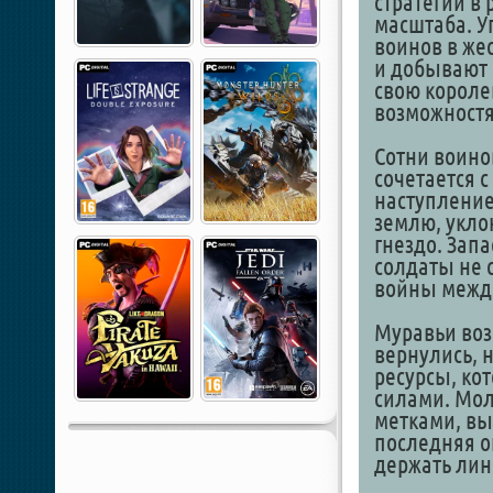
стратегии в
масштаба. У
воинов в жес
и добывают 
свою королев
возможност
Сотни воино
сочетается 
наступление
землю, уклон
гнездо. Зап
солдаты не 
войны межд
Муравьи воз
вернулись, 
ресурсы, ко
силами. Мо
метками, вы
последняя о
держать лин