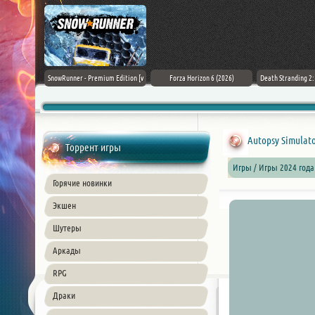
Black Flag
SnowRunner - Premium Edition [v
Forza Horizon 6 (2026)
Death Stranding 2
26) PC
42.0 + DLCs]
Autopsy
Simulat
Торрент игры
Игры / Игры 2024 года
Горячие новинки
Экшен
Шутеры
Аркады
RPG
Драки