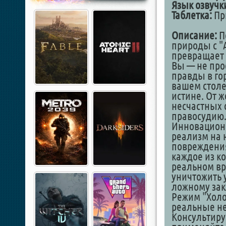
Язык озвучк
Таблетка:
При
Описание:
П
природы с "A
превращает 
Вы — не про
правды в гор
вашем столе
истине. От 
несчастных 
правосудию
Инновацион
реализм на 
повреждения
каждое из к
реальном вр
уничтожить 
ложному за
Режим "Холо
реальные н
Консультиру