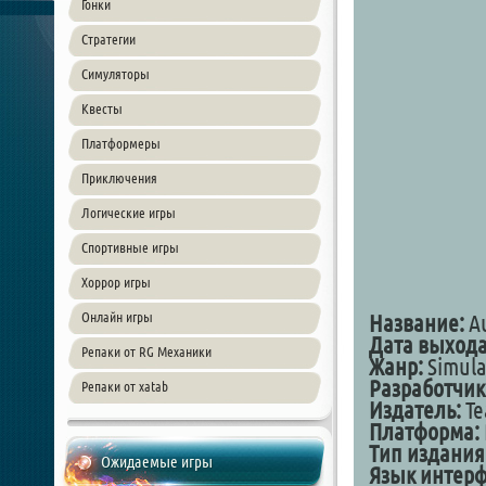
Гонки
Стратегии
Симуляторы
Квесты
Платформеры
Приключения
Логические игры
Спортивные игры
Хоррор игры
Онлайн игры
Название:
Au
Дата выхода
Репаки от RG Механики
Жанр:
Simula
Разработчик
Репаки от xatab
Издатель:
Te
Платформа:
Тип издания
Ожидаемые игры
Язык интер