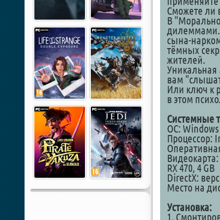
применяйте 
Сможете ли 
В "Морально
дилеммами. 
сына-нарком
тёмных секр
жителей.
Уникальная 
вам "слышат
Или ключ к 
в этом псих
Системные т
ОС: Windows
Процессор: In
Оперативная
Видеокарта: 
RX 470, 4 GB
DirectX: вер
Место на дис
Установка:
1. Смонтиро