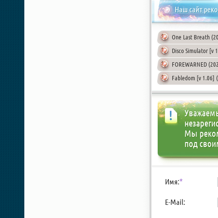
Наш сайт рек
One Last Breath (2
Disco Simulator [v 
FOREWARNED (2024
Fabledom [v 1.06] (
Уважаемы
незареги
Мы реко
под свои
Имя:
*
E-Mail: