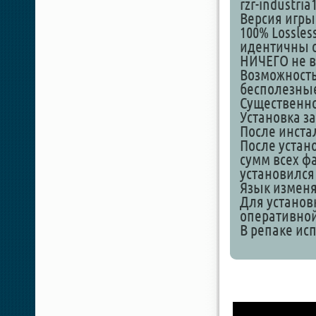
rzr-industria
Версия игры:
100% Lossles
идентичны о
НИЧЕГО не в
Возможность
бесполезные
Существенно 
Установка за
После инстал
После устан
сумм всех фа
установился
Язык изменя
Для установ
оперативной
В репаке исп