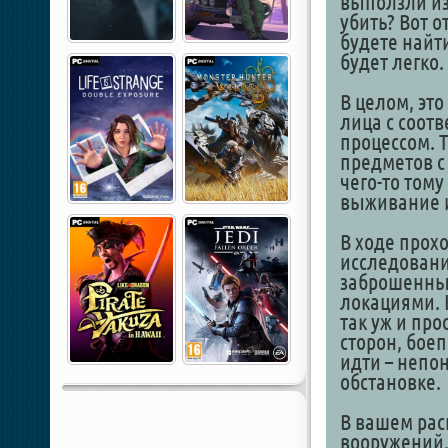
выползли из
убить? Вот 
будете найти
будет легко.
В целом, эт
лица с соот
процессом. Т
предметов с
чего-то тому
выживание и
В ходе прох
исследовани
заброшенны
локациями. Н
так уж и пр
сторон, боеп
идти – непон
обстановке.
В вашем рас
вооружений.