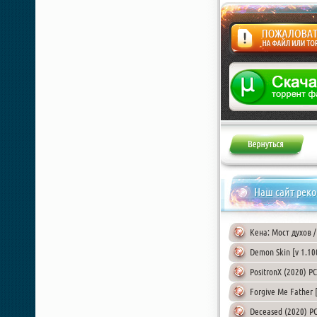
Жалоба
Наш сайт рек
Кена: Мост духов / 
Chovka
Demon Skin [v 1.10
PositronX (2020) P
Forgive Me Father [
Deceased (2020) P