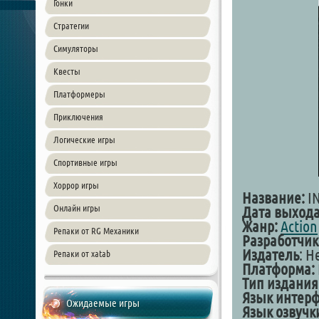
Гонки
Стратегии
Симуляторы
Квесты
Платформеры
Приключения
Логические игры
Спортивные игры
Хоррор игры
Название:
I
Онлайн игры
Дата выхода
Жанр:
Action
Репаки от RG Механики
Разработчик
Издатель
: H
Репаки от xatab
Платформа:
Тип издания
Язык интерф
Ожидаемые игры
Язык озвучк