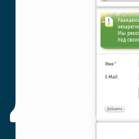
Уважаемы
незареги
Мы реко
под свои
Имя:
*
E-Mail:
Добавить