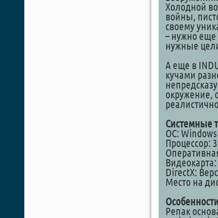
Холодной во
войны, пист
своему уника
– нужно еще 
нужные цел
А еще в IND
кучами разн
непредсказу
окружение, 
реалистично
Системные т
ОС: Windows 
Процессор: 3
Оперативная
Видеокарта: 
DirectX: Вер
Место на дис
Особенности
Репак основа