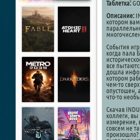
Таблетка:
GO
Описание:
IN
котором вам
параллельно
многочисле
События игр
когда пала 
историческо
все пытаются
дошла инфор
котором раб
чем-то свер
опустошен, а
что-то необ
Скачав INDU
коллеги, вы
измерение, 
совсем не та
произошло? 