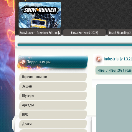
Black Flag
SnowRunner - Premium Edition [v
Forza Horizon 6 (2026)
Death Stranding 2
26) PC
42.0 + DLCs]
Industria [v 1.3.2
Торрент игры
Игры / Игры 2021 года
Горячие новинки
Экшен
Шутеры
Аркады
RPG
Драки