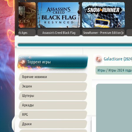
Black Flag
SnowRunner - Premium Edition [v
Forza Horizon 6 (2026)
Death Stranding 2
26) PC
42.0 + DLCs]
Galacticare (202
Торрент игры
Игры / Игры 2024 года
Горячие новинки
Экшен
Шутеры
Аркады
RPG
Драки