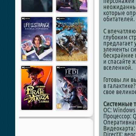
персонажей 
неожиданны
которые опр
обитателей.
С впечатля
глубоким стр
предлагает 
элементы си
бескрайние 
и спасайте 
вселенной.
Готовы ли в
в галактике?
свое велико
Системные т
ОС: Windows 1
Процессор: 
Оперативная
Видеокарта: I
DirectX: вер