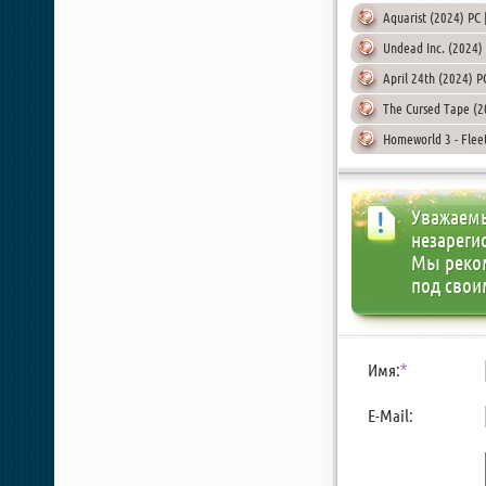
Aquarist (2024) PC
Undead Inc. (2024)
April 24th (2024) 
The Cursed Tape (2
Homeworld 3 - Flee
Уважаемы
незареги
Мы реко
под свои
Имя:
*
E-Mail: