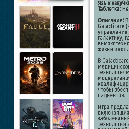
Язык озвучк
Таблетка:
Не 
Описание:
П
Galacticare 
управления 
галактику, г
высокотехно
жизни инопл
В Galacticar
медицинског
технологиям
модернизиру
квалифициро
чтобы обесп
пациентов.
Игра предла
включая диа
заболеваний
технологий 