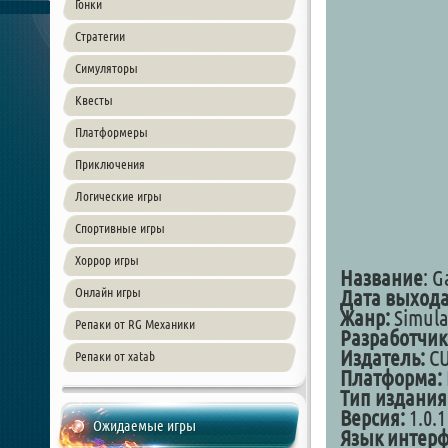
Гонки
Стратегии
Симуляторы
Квесты
Платформеры
Приключения
Логические игры
Спортивные игры
Хоррор игры
Название
: G
Онлайн игры
Дата выход
Жанр:
Simula
Репаки от RG Механики
Разработчик
Издатель:
CU
Репаки от xatab
Платформа:
Тип издания
Версия:
1.0.1
Ожидаемые игры
Язык интер