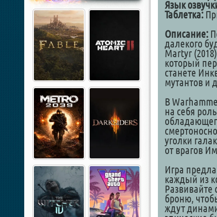
Язык озвучк
Таблетка:
При
Описание:
П
далекого буд
Martyr (201
который пер
станете Инк
мутантов и 
В Warhammer 
на себя рол
обладающег
смертоносно
уголки гала
от врагов И
Игра предла
каждый из к
Развивайте 
броню, чтобы
ждут динами