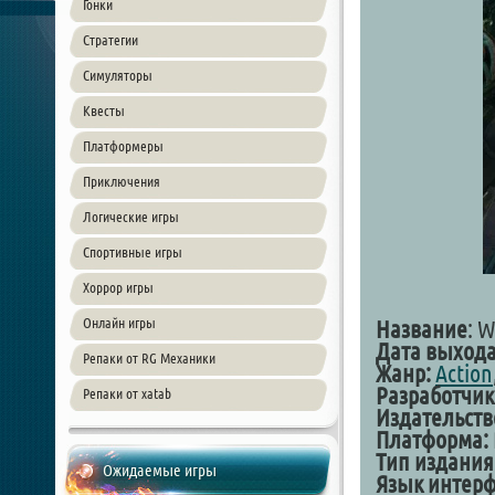
Гонки
Стратегии
Симуляторы
Квесты
Платформеры
Приключения
Логические игры
Спортивные игры
Хоррор игры
Онлайн игры
Название
: W
Дата выхода
Репаки от RG Механики
Жанр:
Action
Разработчик
Репаки от xatab
Издательств
Платформа:
Тип издания
Ожидаемые игры
Язык интер