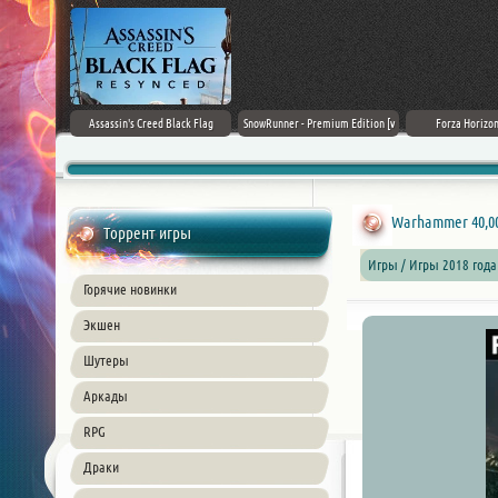
rk Ages
Assassin's Creed Black Flag
SnowRunner - Premium Edition [v
Forza Horizon
Resynced (2026) PC
42.0 + DLCs]
Warhammer 40,000
Торрент игры
Игры / Игры 2018 года
Горячие новинки
Экшен
Шутеры
Аркады
RPG
Драки