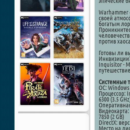
эпические б
Warhammer 40
своей атмос
богатым лор
Проникнитес
человечеств
против хаоса
Готовы ли в
Инквизиции?
Inquisitor -
путешествие
Системные т
ОС: Windows 7,
Процессор: In
6300 (3.5 GHz
Оперативная
Видеокарта: 
7850 (2 GB)
DirectX: вер
Место на дис