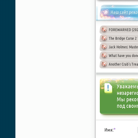
Наш сайт рек
FOREWARNED (2024
The Bridge Curse 2
Jack Holmes: Master
What have you done
Another Crab's Trea
Уважаемы
незареги
Мы реко
под свои
Имя:
*