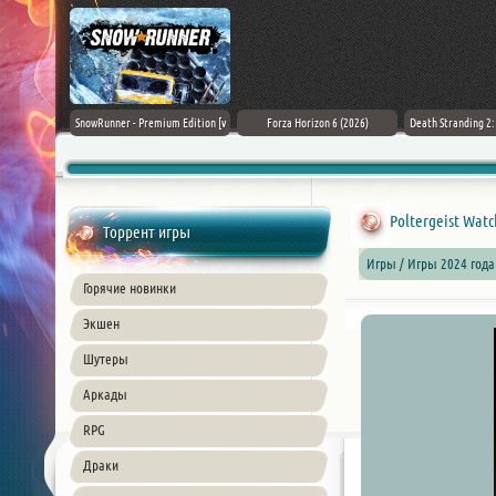
Black Flag
SnowRunner - Premium Edition [v
Forza Horizon 6 (2026)
Death Stranding 2
26) PC
42.0 + DLCs]
Poltergeist Watch
Торрент игры
Игры / Игры 2024 года
Горячие новинки
Экшен
Шутеры
Аркады
RPG
Драки