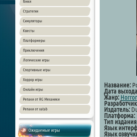
Гонки
Стратегии
Симуляторы
Квесты
Платформеры
Приключения
Логические игры
Спортивные игры
Хоррор игры
Название:
Po
Онлайн игры
Дата выхода
Жанр:
Horror
Репаки от RG Механики
Разработчик
Издатель:
Du
Репаки от xatab
Платформа:
Тип издания
Язык интерф
Ожидаемые игры
Язык озвучк