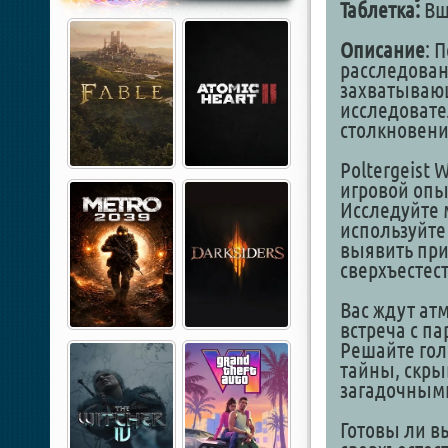
Таблетка:
Вш
Описание
: 
расследовани
захватывающ
исследовате
столкновени
Poltergeist 
игровой опы
Исследуйте 
используйте
выявить при
сверхъестес
Вас ждут ат
встреча с п
Решайте гол
тайны, скры
загадочным
Готовы ли вы