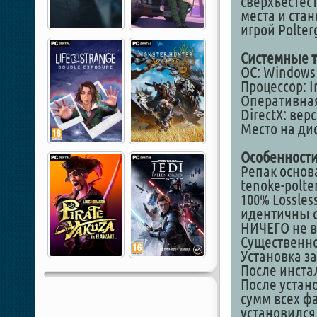
сверхъестес
места и ста
игрой Polter
Системные т
ОС: Windows 8
Процессор: In
Оперативная
DirectX: вер
Место на дис
Особенности
Репак основа
tenoke-polter
100% Lossles
идентичны о
НИЧЕГО не в
Существенно 
Установка за
После инстал
После устан
сумм всех фа
установился