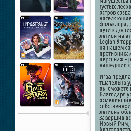
могущества 
густых лесо
остров созд
населяющие 
фольклора, 
пути к дост
легион на ег
Legion 9 тор
на нашем са
противникам
персонаж – 
нашедший св
Игра предла
тщательно у
вы сможете 
Благодаря у
осмелившиес
собственной
легиона об
Завершив вс
Новый Рим, 
благородств