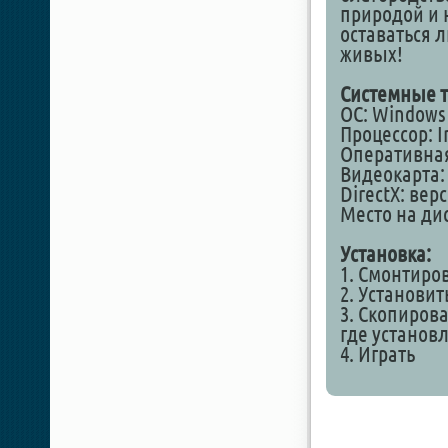
природой и 
оставаться л
живых!
Системные т
ОС: Windows 1
Процессор: In
Оперативная
Видеокарта: 
DirectX: вер
Место на дис
Установка:
1. Смонтиро
2. Установит
3. Скопирова
где установ
4. Играть