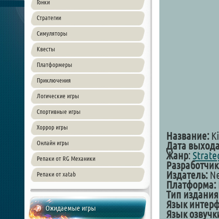
Гонки
Стратегии
Симуляторы
Квесты
Платформеры
Приключения
Логические игры
Спортивные игры
Хоррор игры
Название:
Ki
Онлайн игры
Дата выход
Жанр
:
Strate
Репаки от RG Механики
Разработчик
Издатель:
Ne
Репаки от xatab
Платформа:
Тип издания
Язык интер
Ожидаемые игры
Язык озвучк