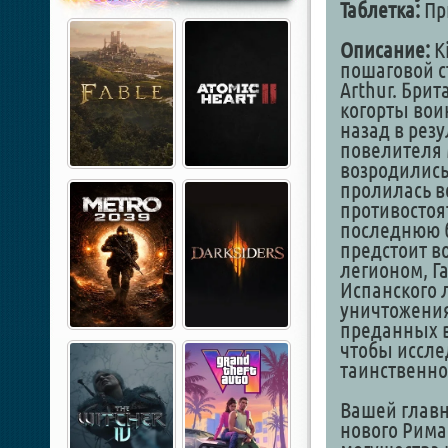
Таблетка:
При
Описание:
Ki
пошаговой с
Arthur. Бри
когорты вои
назад в резу
повелителя 
возродились
пролилась в
противостоя
последнюю б
предстоит во
легионом, Г
Испанского 
уничтожения
преданных в
чтобы иссле
таинственно
Вашей главн
нового Рима