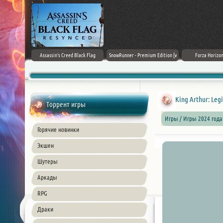
rk Ages
Assassin's Creed Black Flag
SnowRunner - Premium Edition [v
Forza Horizon
Resynced (2026) PC
42.0 + DLCs]
King Arthur: Legi
Торрент игры
Игры / Игры 2024 года
Горячие новинки
Экшен
Шутеры
Аркады
RPG
Драки