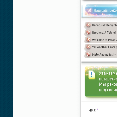
Наш сайт рек
Unnatural: Benight
Brothers: A Tale o
Welcome to Paradi
Yet Another Fantas
Mato Anomalies [+ 
Уважаемы
незареги
Мы реко
под свои
Имя:
*