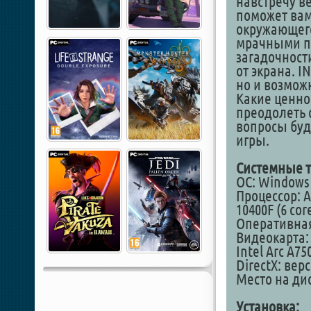
навстречу в
поможет вам
окружающег
мрачными пе
загадочности
от экрана. I
но и возмож
Какие ценно
преодолеть 
вопросы буд
игры.
Системные т
ОС: Windows 1
Процессор: AM
10400F (6 cor
Оперативная
Видеокарта: 
Intel Arc A75
DirectX: вер
Место на дис
Установка: