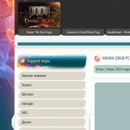
irector's Cut
Doom: The Dark Ages
Assassin's Creed Black Flag
SnowRunner - Prem
+ DLC] (2024)
Resynced (2026) PC
42.0 + D
ble
INDIKA (2024) PC
Торрент игры
Игры / Игры 2024 года
Горячие новинки
Экшен
Шутеры
Аркады
RPG
Драки