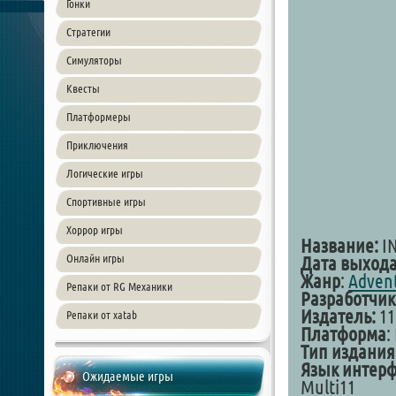
Гонки
Стратегии
Симуляторы
Квесты
Платформеры
Приключения
Логические игры
Спортивные игры
Хоррор игры
Название:
I
Онлайн игры
Дата выхода
Жанр
:
Adven
Репаки от RG Механики
Разработчик
Издатель:
11
Репаки от xatab
Платформа
:
Тип издания
Язык интер
Ожидаемые игры
Multi11