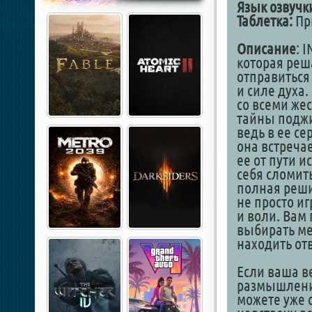
Язык озвучк
Таблетка:
При
Описание
: 
которая реш
отправиться 
и силе духа.
со всеми же
тайны поджи
ведь в ее се
она встреча
ее от пути 
себя сломит
полная реши
не просто и
и воли. Вам
выбирать ме
находить от
Если ваша в
размышления
можете уже с