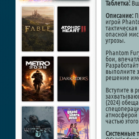
Таблетка:
Вш
Описание:
П
игрой Phant
тактическая 
опасной мис
угрозы.
Phantom Fur
бои, впечат
Разработайт
выполните з
решение име
Вступите в р
захватывающ
(2024) обещ
спецоперац
атмосферой 
частью этог
Системные т