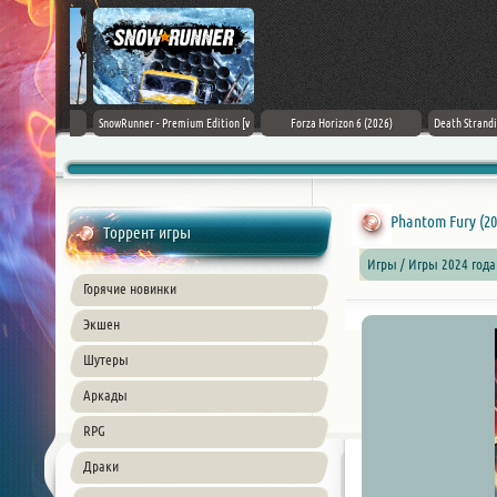
Black Flag
SnowRunner - Premium Edition [v
Forza Horizon 6 (2026)
Death Stranding 2
26) PC
42.0 + DLCs]
Phantom Fury (20
Торрент игры
Игры / Игры 2024 года
Горячие новинки
Экшен
Шутеры
Аркады
RPG
Драки