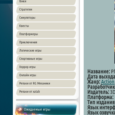
Гонки
Стратегии
Симуляторы
Квесты
Платформеры
Приключения
Логические игры
Спортивные игры
Хоррор игры
Название:
Ph
Онлайн игры
Дата выхода
Жанр:
Action
Репаки от RG Механики
Разработчик
Издатель:
3D
Репаки от xatab
Платформа:
Тип издания
Язык интерф
Ожидаемые игры
Язык озвучк