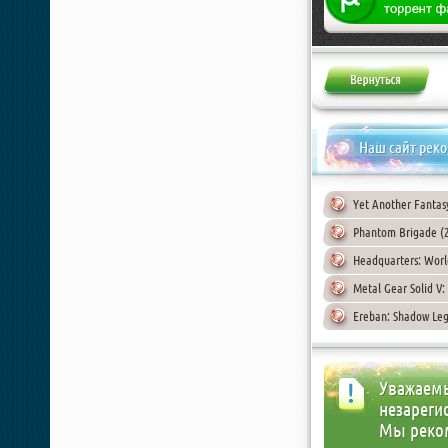
Наш сайт рек
Yet Another Fantas
Phantom Brigade (
Headquarters: World
Metal Gear Solid V
Ereban: Shadow Leg
Уважаемы
незареги
Мы реко