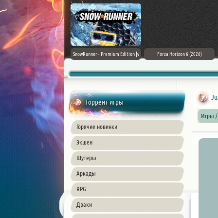
Assassin's Creed Black Flag
SnowRunner - Premium Edition [v
Forza Horizon 6 (2026)
Resynced (2026) PC
42.0 + DLCs]
Ju
Торрент игры
Игры /
Горячие новинки
Экшен
Шутеры
Аркады
RPG
Драки