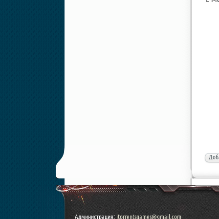
Доб
Администрация:
itorrentsgames@gmail.com