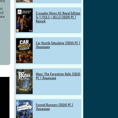
Just
от
ust
Crusader Kings III: Royal Edition
ики
[v 1.19.0.3 + DLCs] (2020) PC |
Repack
Car Hustle Simulator (2026) PC |
Лицензия
Moss: The Forgotten Relic (2026)
PC | Лицензия
Funnel Runners (2026) PC |
Лицензия