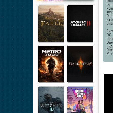
обн
Dan
новы
Just
Dan
из J
Unl
Сис
ОС: 
Проц
Опе
Вид
Dire
Мест