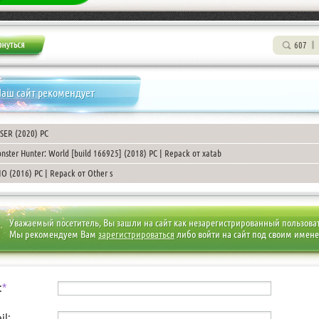
607
аш сайт рекомендует
SER (2020) PC
nster Hunter: World [build 166925] (2018) PC | Repack от xatab
O (2016) PC | Repack от Other s
Уважаемый посетитель, Вы зашли на сайт как незарегистрированный пользова
Мы рекомендуем Вам
зарегистрироваться
либо войти на сайт под своим имен
:
*
il: