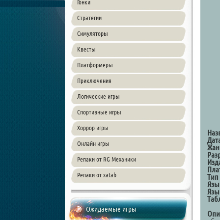
Гонки
Стратегии
Симуляторы
Квесты
Платформеры
Приключения
Логические игры
Спортивные игры
Хоррор игры
Наз
Дат
Онлайн игры
Жан
Раз
Репаки от RG Механики
Изд
Пла
Репаки от xatab
Тип
Язы
Язы
Таб
Ожидаемые игры
Опи