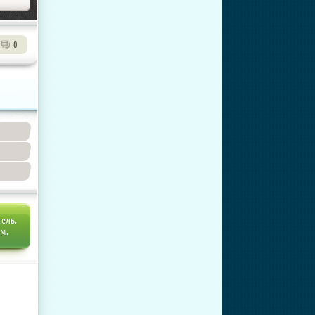
0
тель.
ем.