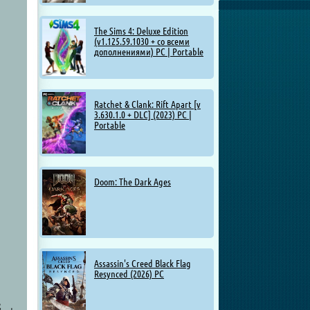
The Sims 4: Deluxe Edition
(v1.125.59.1030 + со всеми
дополнениями) PC | Portable
Ratchet & Clank: Rift Apart [v
3.630.1.0 + DLC] (2023) PC |
Portable
Doom: The Dark Ages
Assassin's Creed Black Flag
Resynced (2026) PC
,