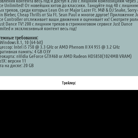
овления контента весь год и доступ к 200 с лишним композициям через 
ce Unlimited! От новейших хитов до классики. Танцуйте под 40 с лишним
х треков, среди которых Lean On от Major Lazer Ft. MØ & DJ Snake, Sorry 
in Bieber, Cheap Thrills от Sia Ft. Sean Paul и многое другое! Приложение J
ce Controller отслеживает ваши движения и оценивает их! Смотрите рол
ust Dance TV! 200 с лишним треков в стриминговом сервисе Just Dance
imited и эксклюзивный контент весь год!
темные требования:
Windows 8.1, 10 (64-bit)
ессор: Intel i5 750 @ 3.3 GHz or AMD Phenom II X4 955 @ 3.2 GHz
ративная память: 4 GB ОЗУ
еокарта: nVidia GeForce GTX460 or AMD Radeon HD5850(1024MB VRAM)
ctX: версии 11
а на диске: 20 GB
Трейлер: