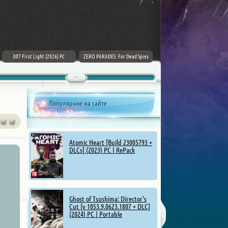
007 First Light (2026) PC
ZERO PARADES: For Dead Spies
Mount & Blade II: Bannerlord [v
(2026) РС
1.4.5.114927 + DLCs] (2025)
Популярное на сайте
Atomic Heart [Build 23005793 +
DLCs] (2023) PC | RePack
Ghost of Tsushima: Director's
Cut [v 1053.9.0623.1807 + DLC]
(2024) PC | Portable