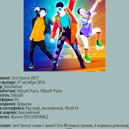
вание:
Just Dance 2017
а выхода
: 27 октября 2016
р
: Simulation
работчик:
Ubisoft Paris, Ubisoft Pune
атель:
Ubisoft
тформа:
PC
 издания:
Пиратка
к интерфейса:
Русский, Английский, Multi14
к озвучки:
Английский
летка
: Вшита (DELUSIONAL)
сание
: Just Dance снова с вами! Это 40 новых треков, 6 игровых режимов