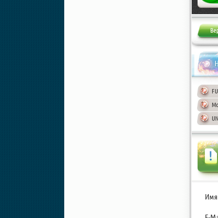
Н
FU
Mo
UN
Имя
E-Ma