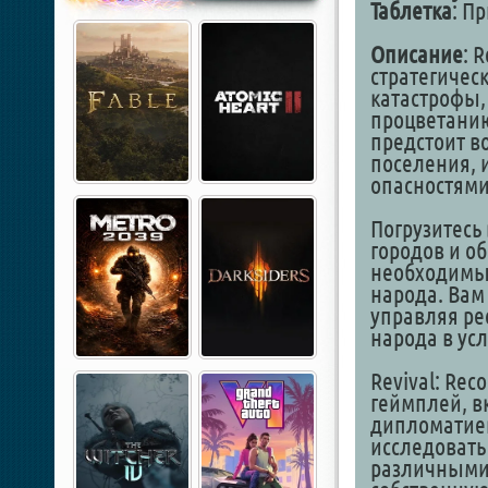
Таблетка
: П
Описание
: 
стратегическ
катастрофы, 
процветанию
предстоит в
поселения, 
опасностями
Погрузитесь
городов и о
необходимы
народа. Вам
управляя ре
народа в ус
Revival: Rec
геймплей, в
дипломатией
исследовать
различными