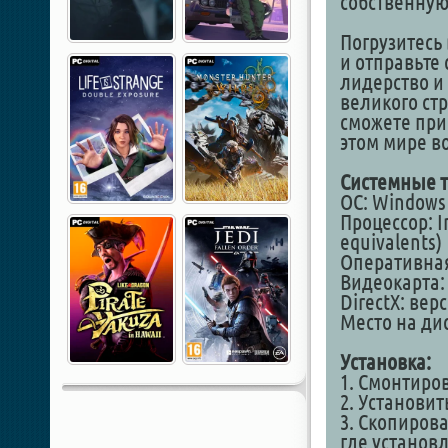
собственную
Погрузитесь 
и отправьте
лидерство и
великого ст
сможете при
этом мире в
Системные т
ОС: Windows 8
Процессор: In
equivalents)
Оперативная
Видеокарта: 
DirectX: вер
Место на дис
Установка:
1. Смонтиро
2. Установит
3. Скопирова
где установ