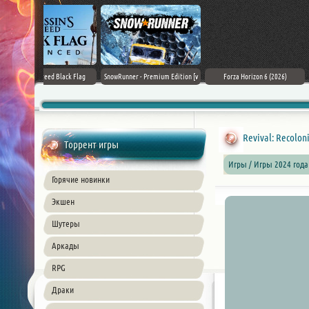
Black Flag
SnowRunner - Premium Edition [v
Forza Horizon 6 (2026)
Death Stranding 2
26) PC
42.0 + DLCs]
Revival: Recolon
Торрент игры
Игры / Игры 2024 года
Горячие новинки
Экшен
Шутеры
Аркады
RPG
Драки