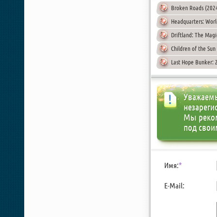
Broken Roads (202
Headquarters: World
Driftland: The Magi
Children of the Sun
Last Hope Bunker: 
Уважаемы
незареги
Мы реко
под свои
Имя:
*
E-Mail: