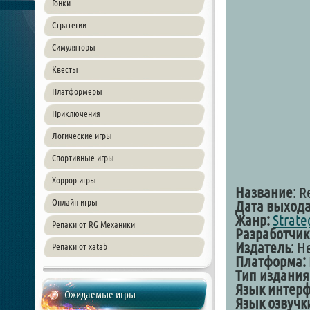
Гонки
Стратегии
Симуляторы
Квесты
Платформеры
Приключения
Логические игры
Спортивные игры
Хоррор игры
Название
: R
Онлайн игры
Дата выход
Жанр:
Strate
Репаки от RG Механики
Разработчик
Издатель
: H
Репаки от xatab
Платформа:
Тип издания
Язык интер
Ожидаемые игры
Язык озвучк