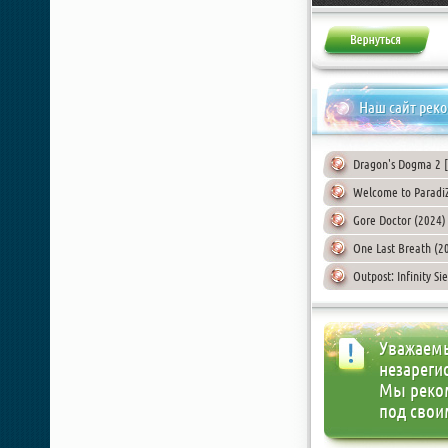
Наш сайт рек
Dragon's Dogma 2 [v
Welcome to Paradi
Gore Doctor (2024)
One Last Breath (2
Outpost: Infinity S
Уважаемы
незареги
Мы реко
под свои