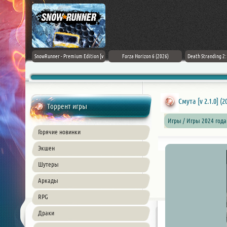
Black Flag
SnowRunner - Premium Edition [v
Forza Horizon 6 (2026)
Death Stranding 2
26) PC
42.0 + DLCs]
Смута [v 2.1.0] (2
Торрент игры
Игры / Игры 2024 года
Горячие новинки
Экшен
Шутеры
Аркады
RPG
Драки