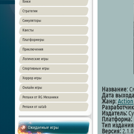
Гонки
Стратегии
Симуляторы
Квесты
Платформеры
Приключения
Логические игры
Спортивные игры
Хоррор игры
Онлайн игры
Название
: 
Дата выхода
Репаки от RG Механики
Жанр
:
Action
Разработчик
Репаки от xatab
Издатель:
Cy
Платформа:
Тип издания
Ожидаемые игры
Версия:
2.1.0