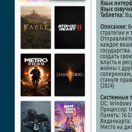
Язык интер
Язык озвучк
Таблетка:
Вш
Описание:
В
стратегии и 
Отправляйтес
каждое ваше
государства.
создать сво
власть и рес
войны с дру
соперникам,
станьте пра
(2024)
Системные т
ОС: Windows
Процессор: In
Память: 16 G
Видеокарта: 
Место на дис