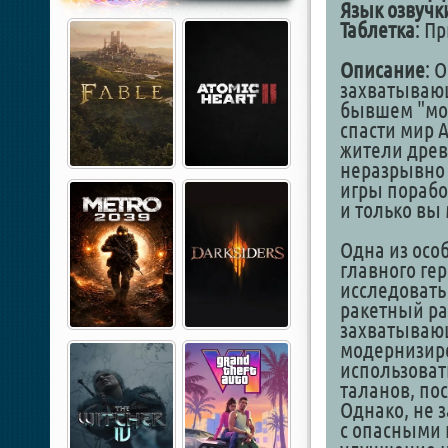
Язык озвучк
Таблетка
: Пр
Описание
: 
захватывающ
бывшем "мор
спасти мир 
жители древ
неразрывно 
игры порабо
и только вы 
Одна из осо
главного ге
исследовать
ракетный ра
захватывающ
модернизиро
использоват
таланов, по
Однако, не 
с опасными 