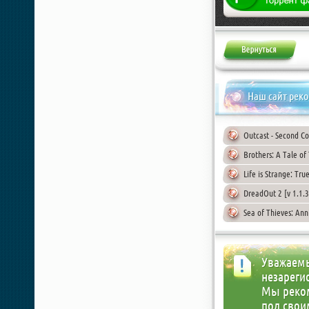
Наш сайт рек
Outcast - Second C
Brothers: A Tale o
Life is Strange: Tr
DreadOut 2 [v 1.1.3
Sea of Thieves: Ann
Уважаемы
незареги
Мы реко
под свои