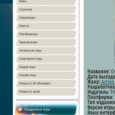
Гонки
Стратегии
Симуляторы
Квесты
Платформеры
Приключения
Логические игры
Спортивные игры
Хоррор игры
Название:
Ou
Онлайн игры
Дата выхода
Жанр:
Action
Репаки от RG Механики
Разработчик
Издатель
: T
Репаки от xatab
Платформа:
Тип издания
Версия игры
Ожидаемые игры
Язык интер