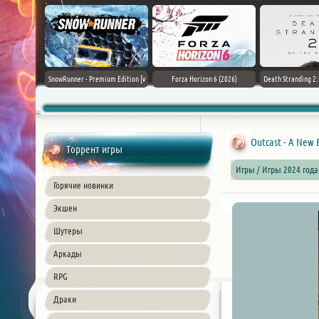
Black Flag
SnowRunner - Premium Edition [v
Forza Horizon 6 (2026)
Death Stranding 2
26) PC
42.0 + DLCs]
Outcast - A New 
Торрент игры
Игры / Игры 2024 год
Горячие новинки
Экшен
Шутеры
Аркады
RPG
Драки