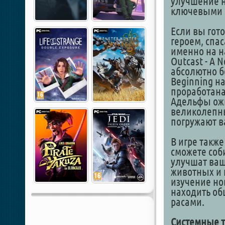
улучшение н
ключевыми э
Если вы гот
героем, спас
именно на н
Outcast - A 
абсолютно бе
Beginning н
проработана
Адельфы ожи
великолепн
погружают в
В игре такж
сможете соб
улучшат ваш
животных и 
изучение но
находить об
расами.
Системные т