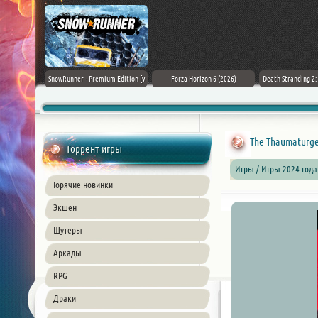
Black Flag
SnowRunner - Premium Edition [v
Forza Horizon 6 (2026)
Death Stranding 2
26) PC
42.0 + DLCs]
The Thaumaturge -
Торрент игры
Игры / Игры 2024 года
Горячие новинки
Экшен
Шутеры
Аркады
RPG
Драки