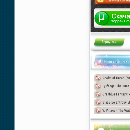
Жалоба
Наш сайт рек
Realm of Dread (2
Lysfanga: The Time
Granblue Fantasy: 
BlazBlue Entropy E
Y. Village - The Vis