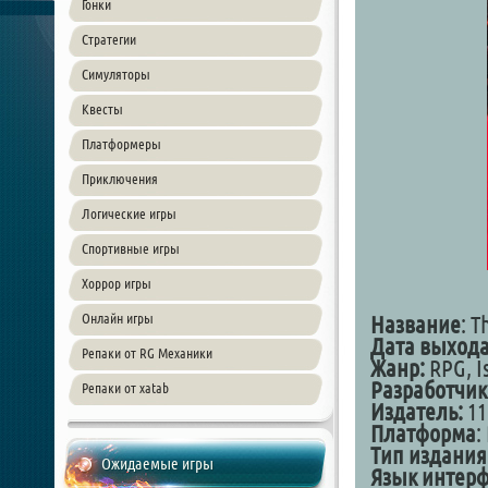
Гонки
Стратегии
Симуляторы
Квесты
Платформеры
Приключения
Логические игры
Спортивные игры
Хоррор игры
Онлайн игры
Название
: 
Дата выход
Репаки от RG Механики
Жанр:
RPG, I
Разработчик
Репаки от xatab
Издатель:
11
Платформа
:
Тип издания
Ожидаемые игры
Язык интерф