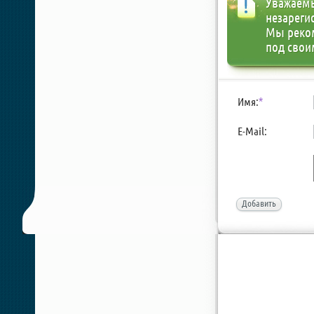
Уважаемы
незареги
Мы реко
под свои
Имя:
*
E-Mail:
Добавить