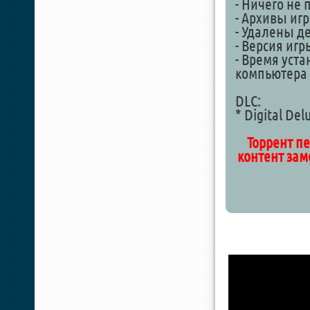
- Ничего не
- Архивы иг
- Удалены д
- Версия игры
- Время уста
компьютера
DLC:
* Digital De
Торрент пе
контент зам