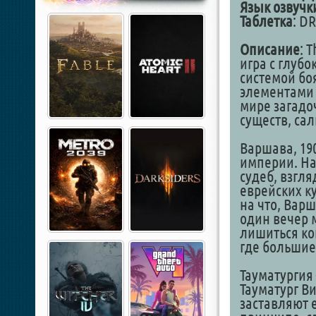
Язык озвучк
Таблетка
: D
Описание
: 
игра с глуб
системой бо
элементами
мире загадо
существ, са
Варшава, 190
империи. На
судеб, взгля
еврейских к
на что, Вар
один вечер 
лишиться ко
где больши
Тауматургия
Тауматург В
заставляют е