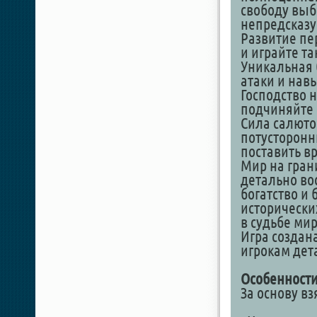
свободу выб
непредсказ
Развитие пе
и играйте та
Уникальная 
атаки и нав
Господство 
подчиняйте 
Сила салюто
потусторонн
поставить вр
Мир на гран
детально во
богатство и
исторически
в судьбе мир
Игра создана
игрокам дет
Особенности
За основу в