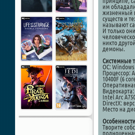
принципе, с
им обладали
жизненный п
существ и те
называют са
И только он
человеческой
никто другой
демоны.
Системные т
ОС: Windows 1
Процессор: AM
10400F (6 cor
Оперативная
Видеокарта: 
Intel Arc A75
DirectX: вер
Место на дис
Особенности
Творите соб
полноценная