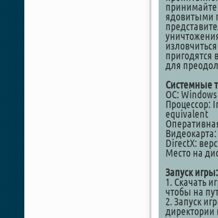
принимайте 
ядовитыми 
представит
уничтожения
изловчиться
пригодятся 
для преодол
Системные т
ОС: Windows 7 
Процессор: I
equivalent
Оперативная
Видеокарта: 
DirectX: вер
Место на дис
Запуск игры:
1. Скачать и
чтобы на пу
2. Запуск и
директории