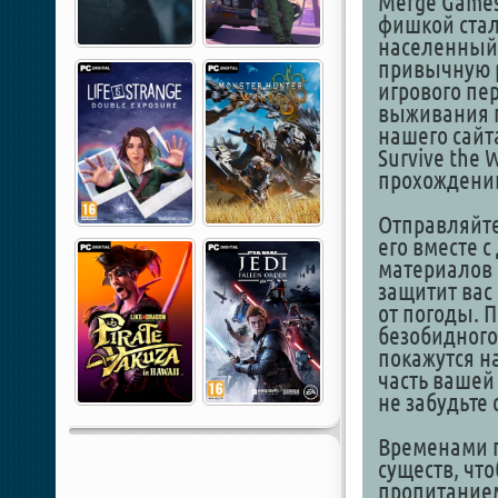
Merge Games
фишкой стал
населенный 
привычную р
игрового пе
выживания п
нашего сайт
Survive the 
прохождени
Отправляйте
его вместе с
материалов 
защитит вас 
от погоды. П
безобидного
покажутся н
часть вашей
не забудьте
Временами п
существ, чт
пропитанием