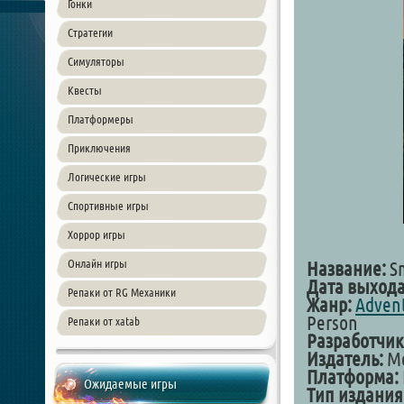
Гонки
Стратегии
Симуляторы
Квесты
Платформеры
Приключения
Логические игры
Спортивные игры
Хоррор игры
Онлайн игры
Название:
Sm
Дата выхода
Репаки от RG Механики
Жанр:
Adven
Person
Репаки от xatab
Разработчик
Издатель:
Me
Платформа:
Ожидаемые игры
Тип издания