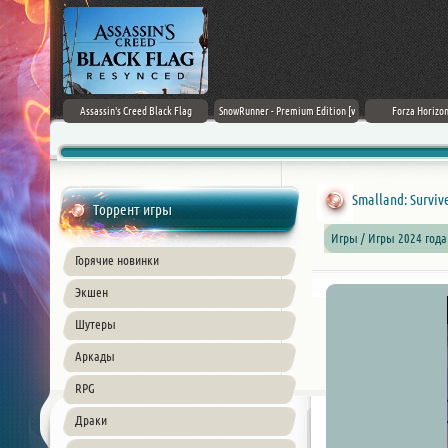
rk Ages
Assassin's Creed Black Flag
SnowRunner - Premium Edition [v
Forza Horizon
Resynced (2026) PC
42.0 + DLCs]
Smalland: Survive
Торрент игры
Игры / Игры 2024 год
Горячие новинки
Экшен
Шутеры
Аркады
RPG
Драки