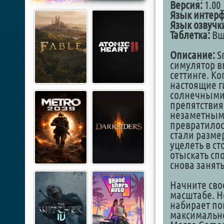
Версия:
1.00
Язык интер
Язык озвучк
Таблетка:
Вш
Описание:
Sm
симулятор в
сеттинге. К
настоящие г
солнечными 
препятствия
незаметным.
превратилос
стали разме
уцелеть в с
отыскать сп
снова занят
Начните сво
масштабе. Н
набирает по
максимально