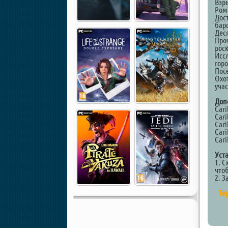
Взр
Ром
Дос
бар
Дес
Про
рос
Исс
горо
Пос
Охо
учас
Доп
Cari
Cari
Cari
Cari
Cari
Уст
1. С
что
2. З
Тор