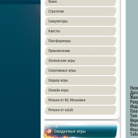
Гонки
Стратегии
Симуляторы
Квесты
Платформеры
Приключения
Логические игры
Спортивные игры
Хоррор игры
Наз
Онлайн игры
Дат
Жан
Репаки от RG Механики
Раз
Изд
Репаки от xatab
Пла
Тип
Вер
Язы
Язы
Ожидаемые игры
Таб