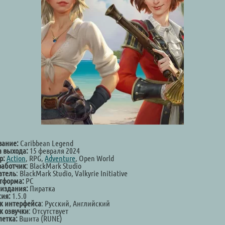
вание:
Caribbean Legend
а выхода:
15 февраля 2024
р:
Action
, RPG,
Adventure
, Open World
работчик
: BlackMark Studio
атель
: BlackMark Studio, Valkyrie Initiative
тформа:
PC
 издания:
Пиратка
сия:
1.5.0
к интерфейса
: Русский, Английский
к озвучки
: Отсутствует
летка:
Вшита (RUNE)