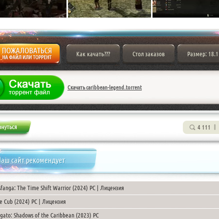
Как качать???
Стол заказов
Размер: 18.1
Скачать caribbean-legend.torrent
4 111
аш сайт рекомендует
sfanga: The Time Shift Warrior (2024) PC | Лицензия
e Cub (2024) PC | Лицензия
igato: Shadows of the Caribbean (2023) PC