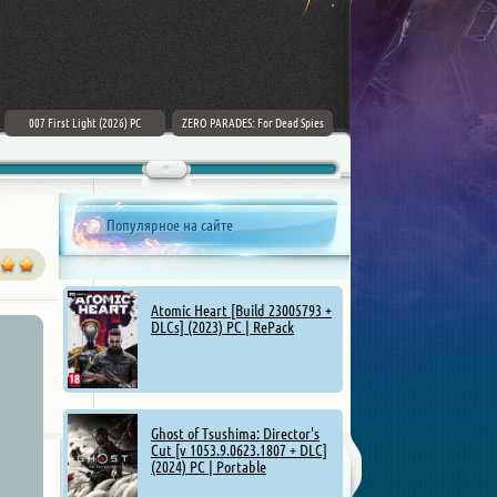
007 First Light (2026) PC
ZERO PARADES: For Dead Spies
Mount & Blade II: Bannerlord [v
(2026) РС
1.4.5.114927 + DLCs] (2025)
Популярное на сайте
Atomic Heart [Build 23005793 +
DLCs] (2023) PC | RePack
Ghost of Tsushima: Director's
Cut [v 1053.9.0623.1807 + DLC]
(2024) PC | Portable