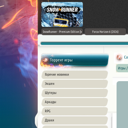
Assassin's Creed Black Flag
SnowRunner - Premium Edition [v
Forza Horizon 6 (2026)
Resynced (2026) PC
42.0 + DLCs]
Ca
Торрент игры
Игры /
Горячие новинки
Экшен
Шутеры
Аркады
RPG
Драки