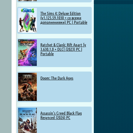
The Sims 4: Deluxe Edition
(v1.125.59.1030 + со всеми
дополнениями) PC | Portable
Ratchet & Clank: Rift Apart [v
3.630.1.0 + DLC] (2023) PC |
Portable
Doom: The Dark Ages
Assassin's Creed Black Flag
Resynced (2026) PC