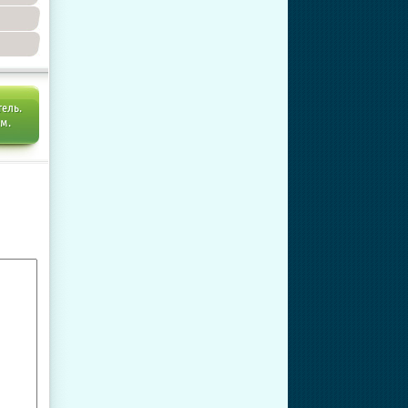
тель.
ем.