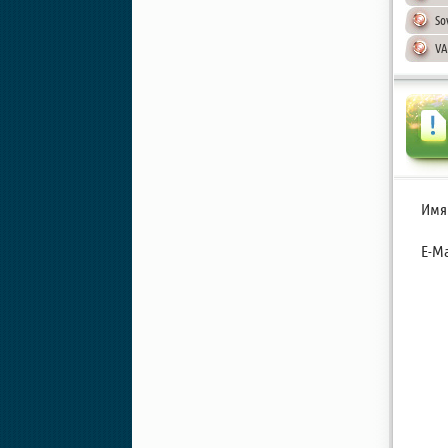
So
VA
Имя
E-Ma