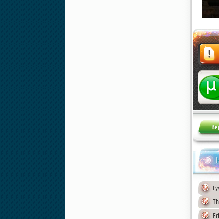
Жалоба
Н
Ly
Th
Fr