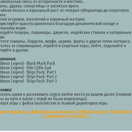
ывоопасная смесь из историчности и мистики.
аны, друзья, сопартийцы и заклятые враги.
тойная оплата и карьерный рост: от генерал-губернатора до пиратского
она.
ятки островов, поселений и огромный материк.
чувствуйте красоту архипелага благодаря динамической погоде и
кошному морю.
ледуйте пещеры, пирамиды, джунгли, индейские стоянки и затерянные
да.
етите таверны, бордели, верфи, церкви, форты и другие точки интереса.
тьтесь за сокровищами, играйте в азартные игры, пейте, отдыхайте и
твуйте в дуэлях.
олнения:
bbean Legend - Black Mark Pack
bbean Legend - Vile Little God
bbean Legend - Ships Pack: Part I
bbean Legend - Ships Pack: Part 2
bbean Legend - Ships Pack: Part 3
ановка:
качать архив и распаковать игру в любое место на вашем диске (главное
бы на пути к папке с игрой не было кириллицы)
апуск игры с файла launcher.exe в главной директории игры
рент перезалит. Добавлено дополнение: Caribbean Legend - Ships Pack: P
3. Обновлено 17.06.2025 г.