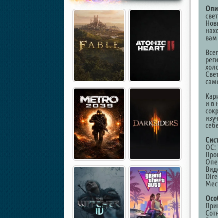
Опи
све
Новы
нахо
вам
Все
рег
хол
Све
сам
Кар
и в
сок
изу
себе
Сис
ОС: 
Проц
Опе
Вид
Dire
Мест
Осо
При
Сот