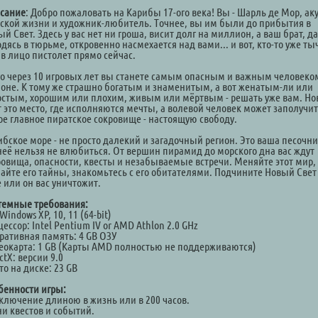
сание
: Добро пожаловать на Карибы 17-ого века! Вы - Шарль де Мор, ак
тской жизни и художник-любитель. Точнее, вы им были до прибытия в
й Свет. Здесь у вас нет ни гроша, висит долг на миллион, а ваш брат, д
дясь в тюрьме, откровенно насмехается над вами... и вот, кто-то уже ты
 в лицо пистолет прямо сейчас.
го через 10 игровых лет вы станете самым опасным и важным человеко
ионе. К тому же страшно богатым и знаменитым, а вот женатым-ли или
остым, хорошим или плохим, живым или мёртвым - решать уже вам. Н
т это место, где исполняются мечты, а волевой человек может заполучи
ое главное пиратское сокровище - настоящую свободу.
ибское море - не просто далекий и загадочный регион. Это ваша песочн
 неё нельзя не влюбиться. От вершин пирамид до морского дна вас ждут
ровища, опасности, квесты и незабываемые встречи. Меняйте этот мир,
чайте его тайны, знакомьтесь с его обитателями. Подчините Новый Свет
 или он вас уничтожит.
темные требования:
Windows XP, 10, 11 (64-bit)
ессор: Intel Pentium IV or AMD Athlon 2.0 GHz
ративная память: 4 GB ОЗУ
еокарта: 1 GB (Карты AMD полностью не поддерживаются)
ctX: версии 9.0
о на диске: 23 GB
бенности игры:
ключение длиною в жизнь или в 200 часов.
ни квестов и событий.