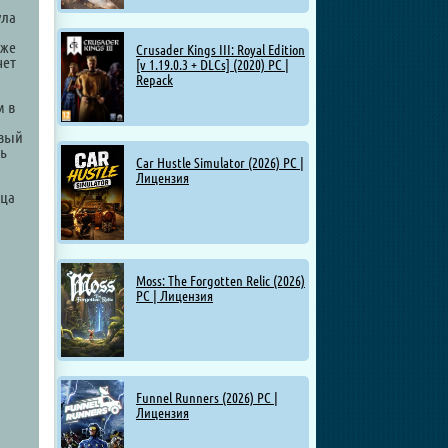
ула
аже
Crusader Kings III: Royal Edition
чет
[v 1.19.0.3 + DLCs] (2020) PC |
Repack
м в
овый
ть
Car Hustle Simulator (2026) PC |
Лицензия
ица
Moss: The Forgotten Relic (2026)
PC | Лицензия
Funnel Runners (2026) PC |
Лицензия