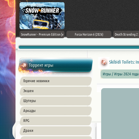
Black Flag
SnowRunner - Premium Edition [v
Forza Horizon 6 (2026)
Death Stranding 2
26) PC
42.0 + DLCs]
Skibidi Toilets: 
Торрент игры
Игры / Игры 2024 года
Горячие новинки
Экшен
Шутеры
Аркады
RPG
Драки