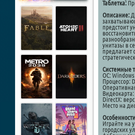
Таблетка:
Пр
Описание:
До
захватывающ
предстоит у
восстановит
разнообразн
унитазы в с
предлагает 
стратегичес
Системные т
ОС: Windows
Процессор: D
Оперативная
Видеокарта: 
DirectX: верс
Место на дис
Особенности
Играйте на 
городских у