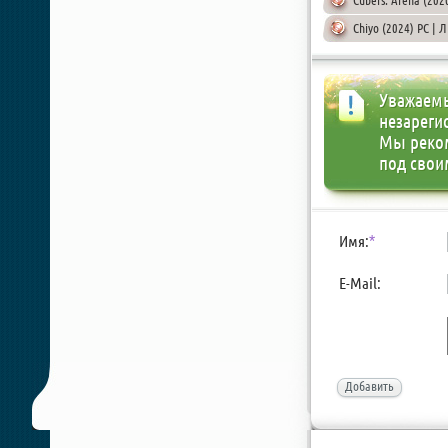
Cubers: Arena (202
Chiyo (2024) PC | 
Уважаемы
незареги
Мы реко
под свои
Имя:
*
E-Mail:
Добавить