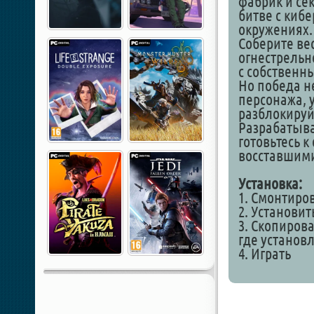
фабрик и се
битве с киб
окружениях.
Соберите ве
огнестрельн
с собствен
Но победа не
персонажа, 
разблокируй
Разрабатыва
готовьтесь 
восставшими
Установка:
1. Смонтиро
2. Установит
3. Скопирова
где установ
4. Играть