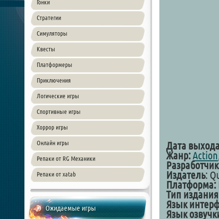
Гонки
Стратегии
Симуляторы
Квесты
Платформеры
Приключения
Логические игры
Спортивные игры
Хоррор игры
Онлайн игры
Дата выхода
Жанр:
Action
Репаки от RG Механики
Разработчик
Издатель
: Q
Репаки от xatab
Платформа:
Тип издания
Язык интерф
Ожидаемые игры
Язык озвучк