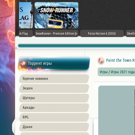
Black Flag
SnowRunner - Premium Edition [v
Forza Horizon 6 (2026)
Death Stranding 2
26) PC
42.0 + DLCs]
Paint the Town Re
Торрент игры
Игры / Игры 2021 года
Горячие новинки
Экшен
Шутеры
Аркады
RPG
Драки