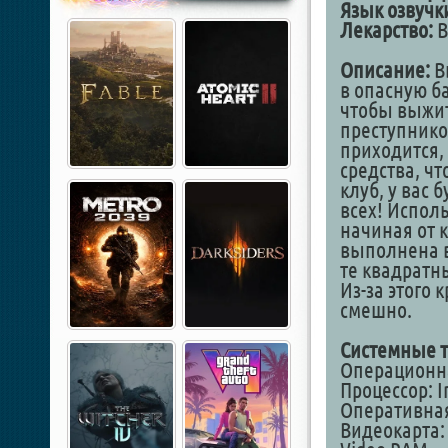
Язык озвучк
Лекарство:
В
Описание:
В
в опасную ба
чтобы выжит
преступнико
приходится,
средства, ч
клуб, у вас 
всех! Испол
начиная от к
выполнена в
те квадратны
Из-за этого
смешно.
Системные 
Операционная
Процессор: I
Оперативная
Видеокарта: 