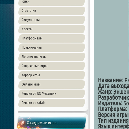
Гонки
Стратегии
Симуляторы
Квесты
Платформеры
Приключения
Логические игры
Спортивные игры
Хоррор игры
Название
: P
Онлайн игры
Дата выход
Жанр:
Экшен
Репаки от RG Механики
Разработчик
Издатель:
So
Репаки от xatab
Платформа
:
Версия игры
Тип издания
Ожидаемые игры
Язык интер