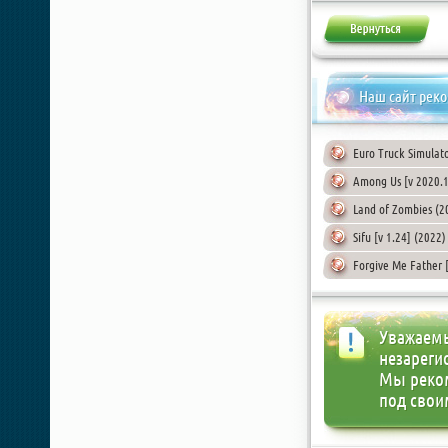
Наш сайт рек
Euro Truck Simulato
Among Us [v 2020.1
Land of Zombies (2
Sifu [v 1.24] (2022
Forgive Me Father [
Уважаемы
незареги
Мы реко
под свои