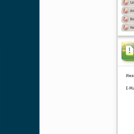
La
An
Bo
Ha
Имя
E-Ma