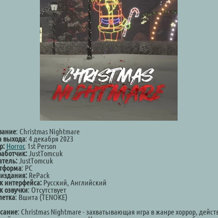
вание
: Christmas Nightmare
а выхода
: 4 декабря 2023
р:
Horror
, 1st Person
работчик:
JustTomcuk
атель:
JustTomcuk
тформа
: PC
 издания:
RePack
к интерфейса:
Русский, Английский
к озвучки
: Отсутствует
летка
: Вшита (TENOKE)
сание
: Christmas Nightmare - захватывающая игра в жанре хоррор, дейст