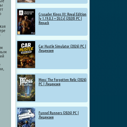
мые
ры
ет
о
Crusader Kings III: Royal Edition
[v 1.19.0.3 + DLCs] (2020) PC |
Repack
кая
ере
о
Car Hustle Simulator (2026) PC |
ам
Лицензия
ивым
щий
е
чи,
Moss: The Forgotten Relic (2026)
PC | Лицензия
Funnel Runners (2026) PC |
Лицензия