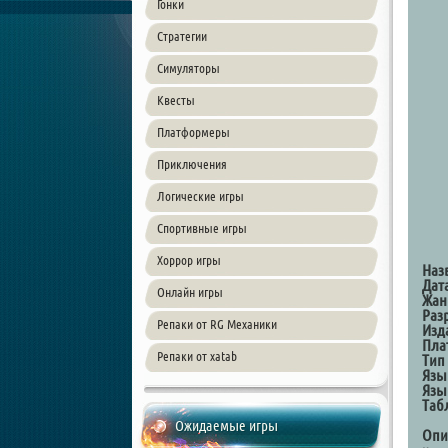
Гонки
Стратегии
Симуляторы
Квесты
Платформеры
Приключения
Логические игры
Спортивные игры
Хоррор игры
Наз
Дат
Онлайн игры
Жан
Раз
Репаки от RG Механики
Изд
Пла
Репаки от xatab
Тип
Язы
Язы
Таб
Ожидаемые игры
Опи