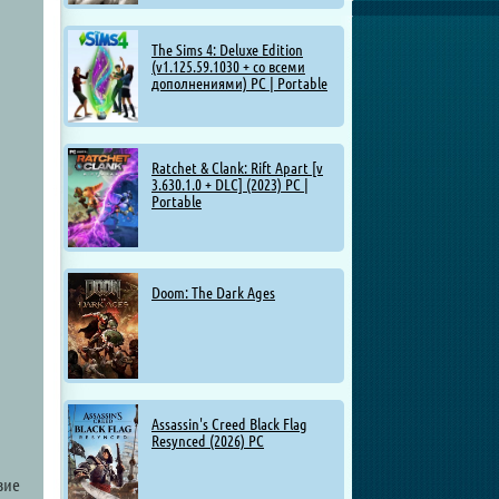
The Sims 4: Deluxe Edition
(v1.125.59.1030 + со всеми
дополнениями) PC | Portable
Ratchet & Clank: Rift Apart [v
3.630.1.0 + DLC] (2023) PC |
Portable
Doom: The Dark Ages
Assassin's Creed Black Flag
Resynced (2026) PC
вие