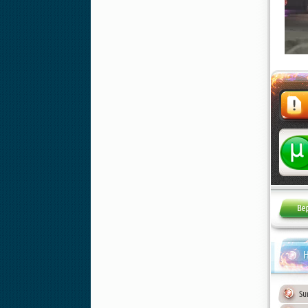
Жалоба
Н
Su