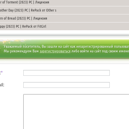
ir of Torment (2023) PC | Лицензия
other Day (2023) PC | RePack от Other s
rn of Bread (2023) PC | Лицензия
ppy (2023) PC | RePack от FitGirl
Уважаемый посетитель, Вы зашли на сайт как незарегистрированный пользова
Мы рекомендуем Вам
зарегистрироваться
либо войти на сайт под своим имен
:
*
il: