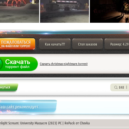
Как качать???
Стол заказов
Размер: 4.29
Скачать christmas-nightmare.torrent
848
аш сайт рекомендует
nlight Scream: University Massacre (2023) PC | RePack от Chovka