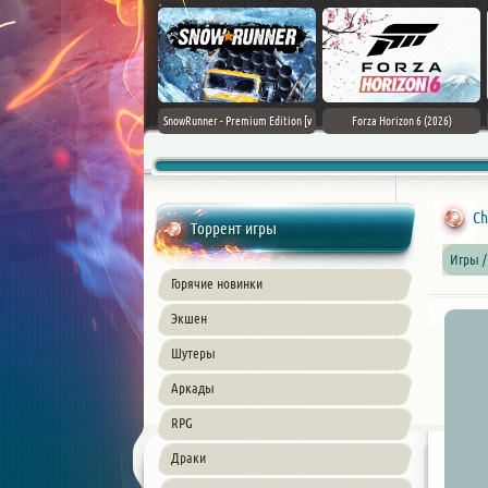
Assassin's Creed Black Flag
SnowRunner - Premium Edition [v
Forza Horizon 6 (2026)
Resynced (2026) PC
42.0 + DLCs]
Ch
Торрент игры
Игры /
Горячие новинки
Экшен
Шутеры
Аркады
RPG
Драки