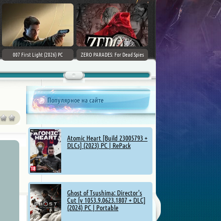
007 First Light (2026) PC
ZERO PARADES: For Dead Spies
Mount & Blade II: Bannerlord [v
(2026) РС
1.4.5.114927 + DLCs] (2025)
Популярное на сайте
Atomic Heart [Build 23005793 +
DLCs] (2023) PC | RePack
Ghost of Tsushima: Director's
Cut [v 1053.9.0623.1807 + DLC]
(2024) PC | Portable