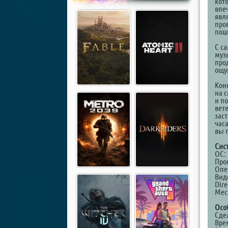
кот
впе
явл
про
пош
С с
муз
про
ощу
Кон
на 
и п
вет
зас
часа
вы 
Сис
ОС: 
Проц
Опе
Виде
Dire
Мест
Осо
Сде
Вре