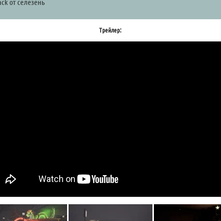
ck от селезень
Трейлер: