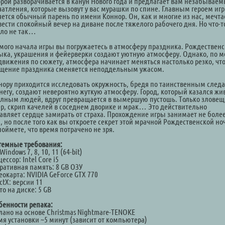
орой разворачивается в канун Нового года и предлагает вам незабывае
чатления, которые вызовут у вас мурашки по спине. Главным героем иг
яется обычный парень по имени Коннор. Он, как и многие из нас, мечта
вести спокойный вечер на диване после тяжелого рабочего дня. Но что-т
ло не так…
амого начала игры вы погружаетесь в атмосферу праздника. Рождественс
ыка, украшения и фейерверки создают уютную атмосферу. Однако, по м
движения по сюжету, атмосфера начинает меняться настолько резко, чт
щение праздника сменяется неподдельным ужасом.
нору приходится исследовать окружность, бредя по таинственным след
снегу, создают невероятно жуткую атмосферу. Город, который казался ж
олным людей, вдруг превращается в вымершую пустошь. Только злове
ер, скрип качелей в соседнем дворике и мрак… Это действительно
тавляет сердце замирать от страха. Прохождение игры занимает не боле
, но после того как вы откроете секрет этой мрачной Рождественской но
поймете, что время потрачено не зря.
темные требования:
Windows 7, 8, 10, 11 (64-bit)
ессор: Intel Core i5
ративная память: 8 GB ОЗУ
окарта: NVIDIA GeForce GTX 770
ctX: версии 11
о на диске: 5 GB
бенности репака:
лано на основе Christmas Nightmare-TENOKE
мя установки ~5 минут (зависит от компьютера)