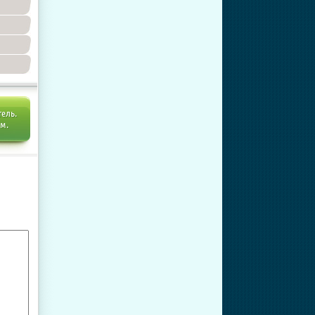
тель.
ем.