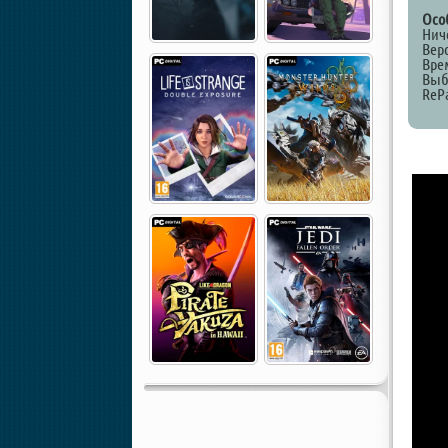
Осо
Нич
Верс
Вре
Выб
ReP