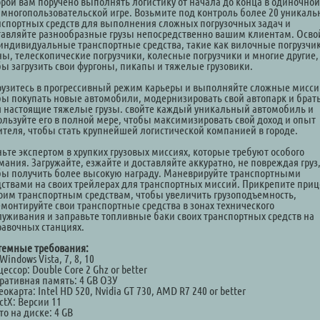
орой вам поручено выполнять логистику от начала до конца в одиночной
 многопользовательской игре. Возьмите под контроль более 20 уникал
нспортных средств для выполнения сложных погрузочных задач и
тавляйте разнообразные грузы непосредственно вашим клиентам. Осво
 индивидуальные транспортные средства, такие как вилочные погрузчи
ны, телескопические погрузчики, колесные погрузчики и многие другие,
бы загрузить свои фургоны, пикапы и тяжелые грузовики.
рузитесь в прогрессивный режим карьеры и выполняйте сложные мисси
бы покупать новые автомобили, модернизировать свой автопарк и брать
я настоящие тяжелые грузы. свойте каждый уникальный автомобиль и
ользуйте его в полной мере, чтобы максимизировать свой доход и опыт
ителя, чтобы стать крупнейшей логистической компанией в городе.
ньте экспертом в хрупких грузовых миссиях, которые требуют особого
мания. Загружайте, езжайте и доставляйте аккуратно, не повреждая груз
бы получить более высокую награду. Маневрируйте транспортными
дствами на своих трейлерах для транспортных миссий. Прикрепите при
воим транспортным средствам, чтобы увеличить грузоподъемность,
емонтируйте свои транспортные средства в зонах технического
луживания и заправьте топливные баки своих транспортных средств на
равочных станциях.
темные требования:
Windows Vista, 7, 8, 10
ессор: Double Core 2 Ghz or better
ративная память: 4 GB ОЗУ
окарта: Intel HD 520, Nvidia GT 730, AMD R7 240 or better
ctX: Версии 11
о на диске: 4 GB