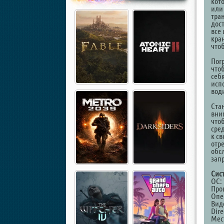
кот
или
тра
дос
все
кра
что
Пог
что
себ
исп
вод
Ста
вни
что
сре
к с
отр
обс
зап
Сис
ОС: 
Проц
Опе
Виде
Dire
Мест