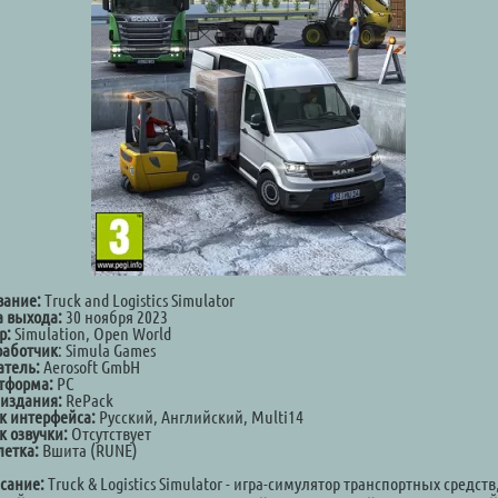
вание:
Truck and Logistics Simulator
а выхода:
30 ноября 2023
р:
Simulation, Open World
работчик
: Simula Games
атель:
Aerosoft GmbH
тформа:
PC
 издания:
RePack
к интерфейса:
Русский, Английский, Multi14
к озвучки:
Отсутствует
летка:
Вшита (RUNE)
сание:
Truck & Logistics Simulator - игра-симулятор транспортных средств,