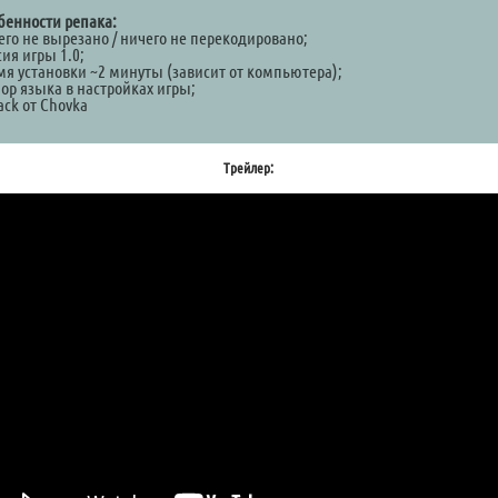
бенности репака:
его не вырезано / ничего не перекодировано;
ия игры 1.0;
мя установки ~2 минуты (зависит от компьютера);
ор языка в настройках игры;
ack от Chovka
Трейлер: