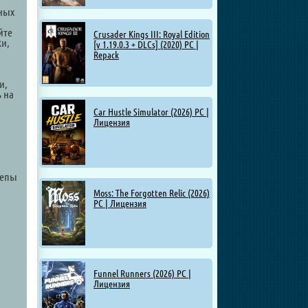
ьных
йте
Crusader Kings III: Royal Edition
ки,
[v 1.19.0.3 + DLCs] (2020) PC |
Repack
и,
 на
Car Hustle Simulator (2026) PC |
Лицензия
,
цепы
Moss: The Forgotten Relic (2026)
PC | Лицензия
Funnel Runners (2026) PC |
Лицензия