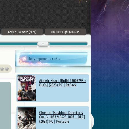
Gothic 1 Remake (2026)
007 First Light (2026) PC
ZERO PARADES: For Dead Spies
(2026) РС
Популярное на сайте
Atomic Heart [Build 23005793 +
DLCs] (2023) PC | RePack
Ghost of Tsushima: Director's
Cut [v 1053.9.0623.1807 + DLC]
(2024) PC | Portable