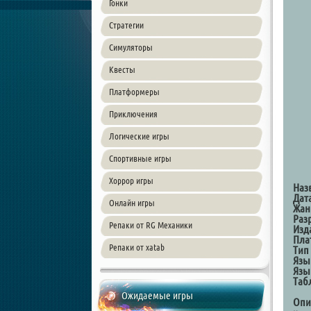
Гонки
Стратегии
Симуляторы
Квесты
Платформеры
Приключения
Логические игры
Спортивные игры
Хоррор игры
Наз
Дат
Онлайн игры
Жан
Раз
Репаки от RG Механики
Изд
Пла
Репаки от xatab
Тип
Язы
Язы
Таб
Ожидаемые игры
Опи