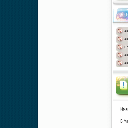
Н
Am
Am
On
Am
Am
Имя
E-Ma