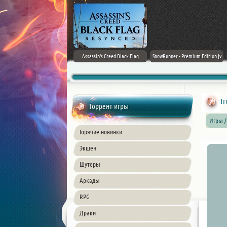
Doom: The Dark Ages
Assassin's Creed Black Flag
SnowRunner - Premium Edition [v
Resynced (2026) PC
42.0 + DLCs]
Tr
Торрент игры
Игры /
Горячие новинки
Экшен
Шутеры
Аркады
RPG
Драки