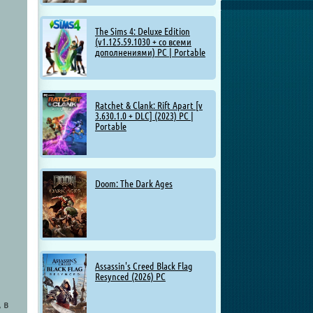
The Sims 4: Deluxe Edition
(v1.125.59.1030 + со всеми
дополнениями) PC | Portable
Ratchet & Clank: Rift Apart [v
3.630.1.0 + DLC] (2023) PC |
Portable
Doom: The Dark Ages
Assassin's Creed Black Flag
Resynced (2026) PC
 в