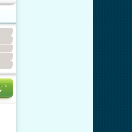
тель.
ем.