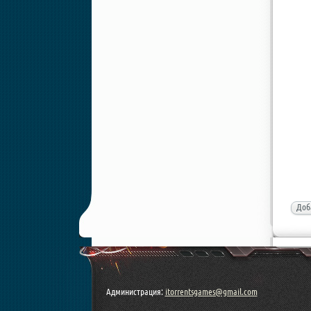
Доб
Администрация:
itorrentsgames@gmail.com