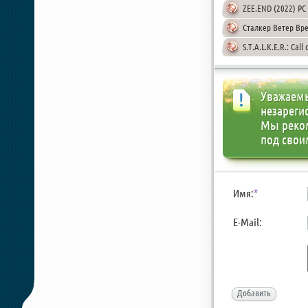
ZEE.END (2022) PC |
Сталкер Ветер Вре
S.T.A.L.K.E.R.: Cal
Уважаемы
незареги
Мы реко
под свои
Имя:
*
E-Mail:
Добавить