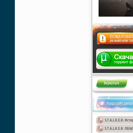
Жалоба
Наш сайт рек
S.T.A.L.K.E.R. Ист
S.T.A.L.K.E.R. ОБ