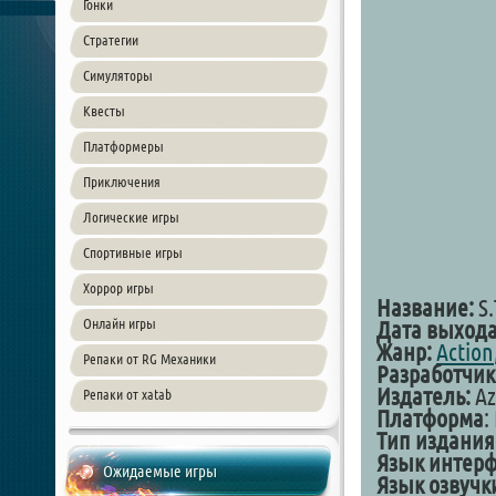
Гонки
Стратегии
Симуляторы
Квесты
Платформеры
Приключения
Логические игры
Спортивные игры
Хоррор игры
Название:
S.
Онлайн игры
Дата выхода
Жанр:
Action
Репаки от RG Механики
Разработчик
Издатель:
Az
Репаки от xatab
Платформа
:
Тип издания
Язык интерф
Ожидаемые игры
Язык озвучк