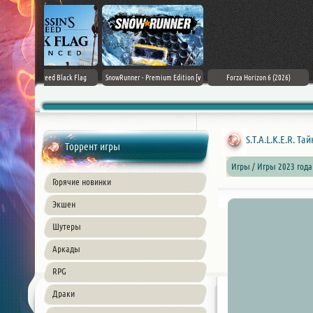
Black Flag
SnowRunner - Premium Edition [v
Forza Horizon 6 (2026)
Death Stranding 2
26) PC
42.0 + DLCs]
S.T.A.L.K.E.R. Т
Торрент игры
Игры / Игры 2023 года
Горячие новинки
Экшен
Шутеры
Аркады
RPG
Драки