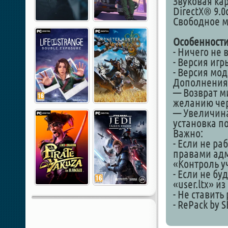
Звуковая кар
DirectX® 9.0
Свободное ме
Особенности
- Ничего не
- Версия игры
- Версия мод
Дополнения
— Возврат м
желанию че
— Увеличина 
установка п
Важно:
- Если не ра
правами адм
«Контроль у
- Если не бу
«user.ltx» и
- Не ставить
- RePack by 