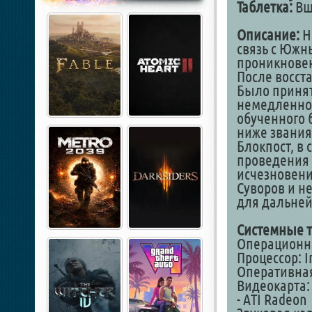
Таблетка:
Вш
Описание:
Но
связь с Южн
проникновен
После восста
Было принят
немедленно 
обученного 
ниже звания
Блокпост, в
проведения
исчезновени
Суворов и н
для дальней
Системные т
Операционна
Процессор: I
Оперативная 
Видеокарта: 
- ATI Radeon