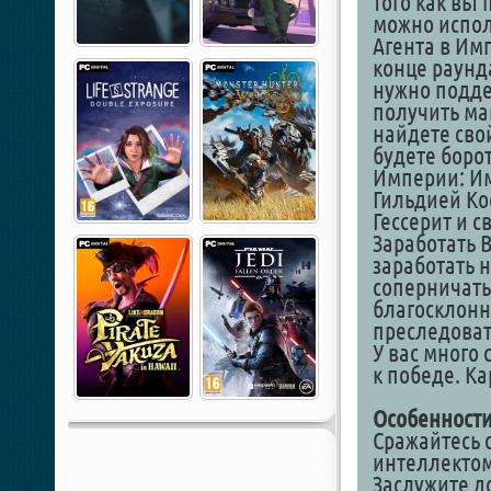
того как вы
можно испол
Агента в Им
конце раунд
нужно подде
получить ма
найдете сво
будете боро
Империи: И
Гильдией Ко
Гессерит и 
Заработать 
заработать 
соперничать
благосклонно
преследоват
У вас много
к победе. К
Особенности
Сражайтесь 
интеллектом
Заслужите 