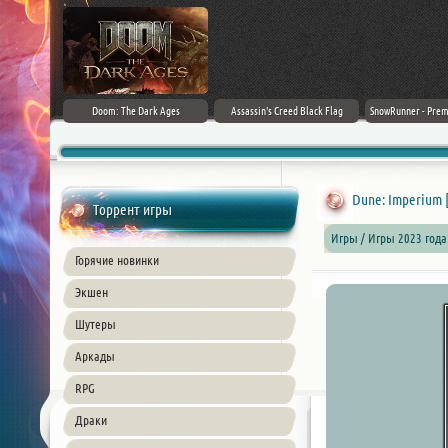
irector's Cut
Doom: The Dark Ages
Assassin's Creed Black Flag
SnowRunner - Prem
+ DLC] (2024)
Resynced (2026) PC
42.0 + D
ble
Dune: Imperium [v
Торрент игры
Игры / Игры 2023 года
Горячие новинки
Экшен
Шутеры
Аркады
RPG
Драки