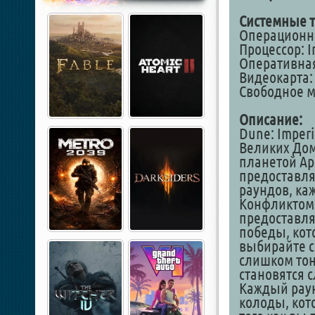
Системные т
Операционная
Процессор: I
Оперативная
Видеокарта: 
Свободное м
Описание:
Dune: Imperi
Великих Дом
планетой Ар
предоставляе
раундов, ка
Конфликтом 
предоставля
победы, кот
выбирайте с
слишком тон
становятся 
Каждый раун
колоды, кот