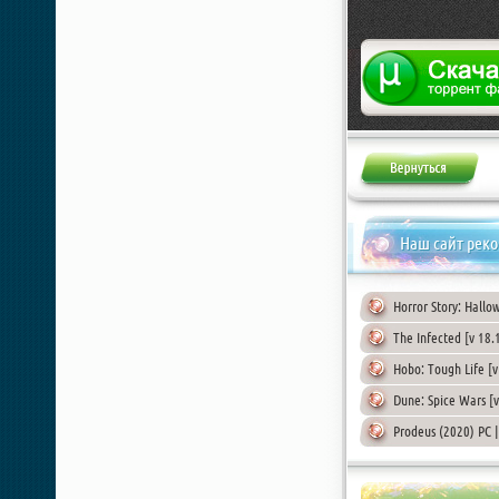
Жалоба
Наш сайт рек
Horror Story: Hallo
The Infected [v 18.
Hobo: Tough Life [v
Dune: Spice Wars [v
Prodeus (2020) PC |