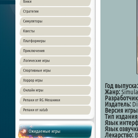
Гонки
Стратегии
Симуляторы
Квесты
Платформеры
Приключения
Логические игры
Спортивные игры
Хоррор игры
Год выпуска
Онлайн игры
Жанр:
Simula
Разработчик
Репаки от RG Механики
Издатель:
Di
Версия игры
Репаки от xatab
Тип издания
Язык интерф
Язык озвучк
Ожидаемые игры
Лекарство:
В