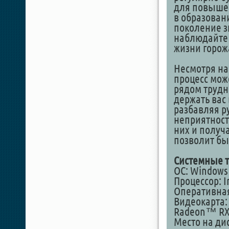
для повышен
в образован
поколение з
наблюдайте 
жизни горож
Несмотря на 
процесс мож
рядом трудн
держать вас
разбавляя р
неприятност
них и получ
позволит бы
Системные т
ОС: Windows 1
Процессор: 
Оперативная
Видеокарта:
Radeon™ RX 
Место на дис