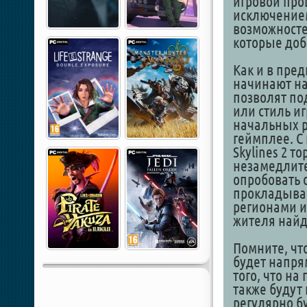
игровой проце
исключением
возможносте
которые доб
Как и в пред
начинают на
позволят по
или стиль иг
начальных р
геймплее. С 
Skylines 2 т
незамедлите
опробовать с
прокладывай
регионами и 
жителя найд
Помните, чт
будет напря
того, что на
также будут
регулярно б