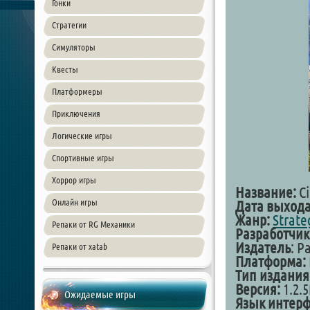
Гонки
Стратегии
Симуляторы
Квесты
Платформеры
Приключения
Логические игры
Спортивные игры
Хоррор игры
Название:
Ci
Онлайн игры
Дата выход
Жанр:
Strate
Репаки от RG Механики
Разработчик
Издатель
: P
Репаки от xatab
Платформа:
Тип издания
Версия:
1.2.5
Ожидаемые игры
Язык интерф