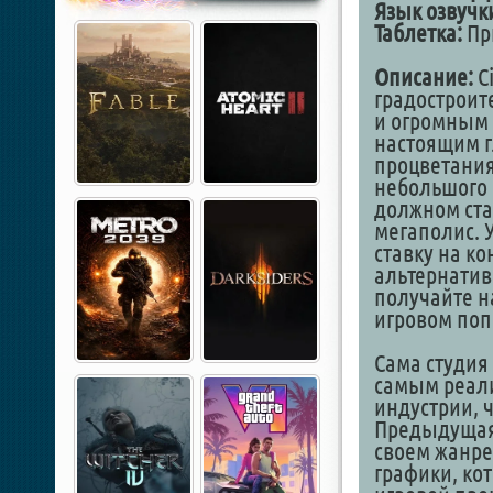
Язык озвучк
Таблетка:
При
Описание:
Ci
градостроит
и огромным 
настоящим г
процветания 
небольшого 
должном ста
мегаполис. 
ставку на к
альтернатив
получайте н
игровом по
Сама студия
самым реали
индустрии, 
Предыдущая 
своем жанре
графики, кот