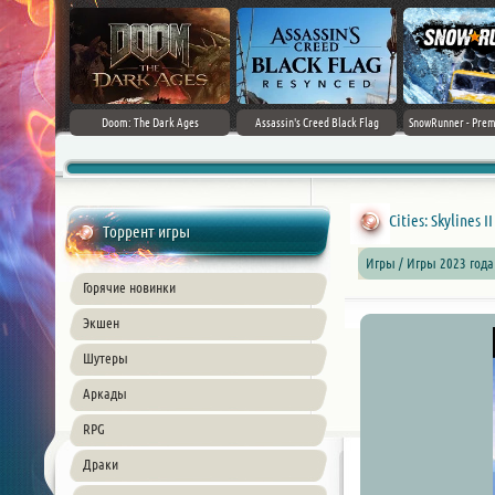
irector's Cut
Doom: The Dark Ages
Assassin's Creed Black Flag
SnowRunner - Prem
+ DLC] (2024)
Resynced (2026) PC
42.0 + D
ble
Cities: Skylines I
Торрент игры
Игры / Игры 2023 года
Горячие новинки
Экшен
Шутеры
Аркады
RPG
Драки