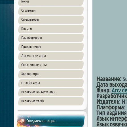
Гонки
Стратегии
Симуляторы
Квесты
Платформеры
Приключения
Логические игры
Спортивные игры
Хоррор игры
Название:
S
Онлайн игры
Дата выхода
Жанр:
Arcad
Репаки от RG Механики
Разработчик
Издатель
: N
Репаки от xatab
Платформа
:
Тип издания
Язык интер
Ожидаемые игры
Язык озвучк