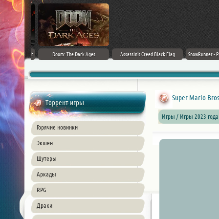
irector's Cut
Doom: The Dark Ages
Assassin's Creed Black Flag
SnowRunner - Prem
+ DLC] (2024)
Resynced (2026) PC
42.0 + D
ble
Super Mario Bros
Торрент игры
Игры / Игры 2023 год
Горячие новинки
Экшен
Шутеры
Аркады
RPG
Драки