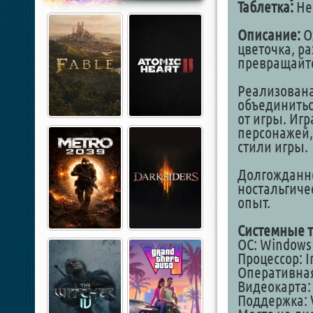
Таблетка:
Не 
Описание:
О
цветочка, р
превращайте
Реализована
объединитьс
от игры. Игр
персонажей,
стили игры.
Долгожданно
ностальгиче
опыт.
Системные т
OC: Windows 1
Процессор: In
Оперативная
Видеокарта: 
Поддержка: 