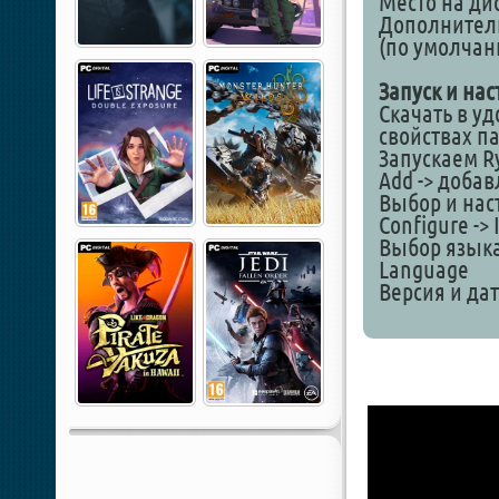
Место на дис
Дополнитель
(по умолчан
Запуск и нас
Скачать в уд
свойствах па
Запускаем Ry
Add -> добав
Выбор и наст
Configure -> 
Выбор языка 
Language
Версия и дата