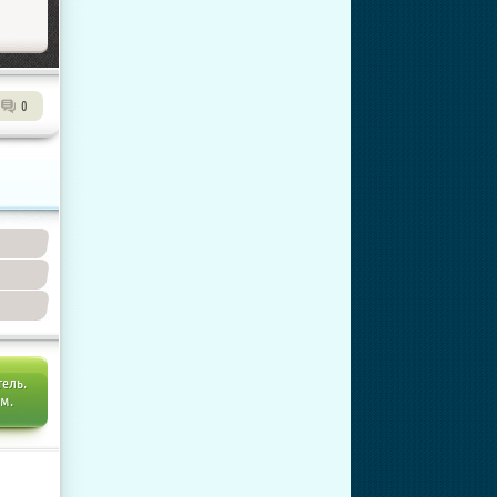
0
тель.
ем.