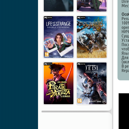
Dire
Мест
Осо
Реп
100
ори
НИЧ
Суще
Уст
Пос
что
Язы
Для
(вк
В р
Repa