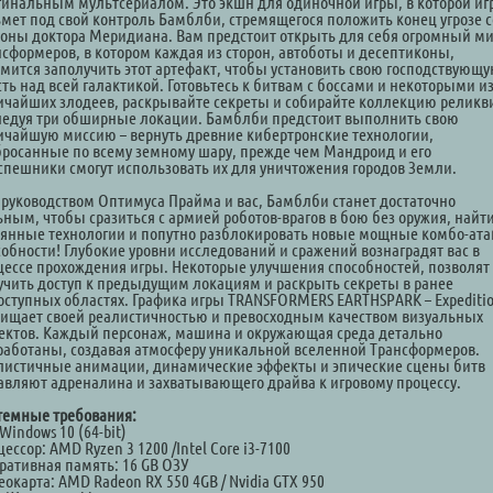
гинальным мультсериалом. Это экшн для одиночной игры, в которой иг
ьмет под свой контроль Бамблби, стремящегося положить конец угрозе с
роны доктора Меридиана. Вам предстоит открыть для себя огромный м
нсформеров, в котором каждая из сторон, автоботы и десептиконы,
емится заполучить этот артефакт, чтобы установить свою господствующ
сть над всей галактикой. Готовьтесь к битвам с боссами и некоторыми и
ичайших злодеев, раскрывайте секреты и собирайте коллекцию реликв
ледуя три обширные локации. Бамблби предстоит выполнить свою
ичайшую миссию – вернуть древние кибертронские технологии,
бросанные по всему земному шару, прежде чем Мандроид и его
спешники смогут использовать их для уничтожения городов Земли.
 руководством Оптимуса Прайма и вас, Бамблби станет достаточно
ьным, чтобы сразиться с армией роботов-врагов в бою без оружия, найт
рянные технологии и попутно разблокировать новые мощные комбо-ата
собности! Глубокие уровни исследований и сражений вознаградят вас в
цессе прохождения игры. Некоторые улучшения способностей, позволят
учить доступ к предыдущим локациям и раскрыть секреты в ранее
оступных областях. Графика игры TRANSFORMERS EARTHSPARK – Expediti
хищает своей реалистичностью и превосходным качеством визуальных
ектов. Каждый персонаж, машина и окружающая среда детально
работаны, создавая атмосферу уникальной вселенной Трансформеров.
листичные анимации, динамические эффекты и эпические сцены битв
авляют адреналина и захватывающего драйва к игровому процессу.
темные требования:
Windows 10 (64-bit)
ессор: AMD Ryzen 3 1200 /Intel Core i3-7100
ративная память: 16 GB ОЗУ
окарта: AMD Radeon RX 550 4GB / Nvidia GTX 950