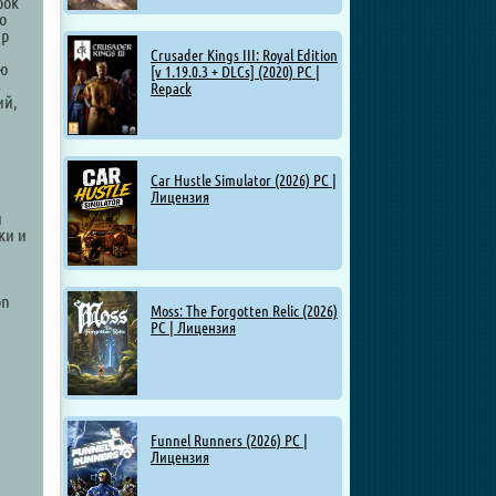
рок
о
ир
Crusader Kings III: Royal Edition
ую
[v 1.19.0.3 + DLCs] (2020) PC |
з
Repack
ий,
Car Hustle Simulator (2026) PC |
Лицензия
и
ки и
on
Moss: The Forgotten Relic (2026)
PC | Лицензия
Funnel Runners (2026) PC |
Лицензия