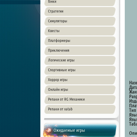
Гонки
Стратегии
Симуляторы
Квесты
Платформеры
Приключения
Логические игры
Спортивные игры
Хоррор игры
Наз
Дат
Онлайн игры
Жан
Раз
Репаки от RG Механики
Изд
Пла
Репаки от xatab
Тип
Язы
Язы
Таб
Ожидаемые игры
Опи