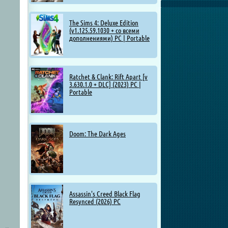
The Sims 4: Deluxe Edition
(v1.125.59.1030 + со всеми
дополнениями) PC | Portable
Ratchet & Clank: Rift Apart [v
3.630.1.0 + DLC] (2023) PC |
Portable
Doom: The Dark Ages
Assassin's Creed Black Flag
Resynced (2026) PC