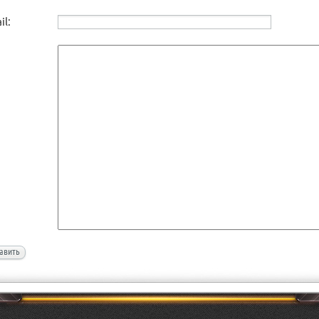
il:
авить