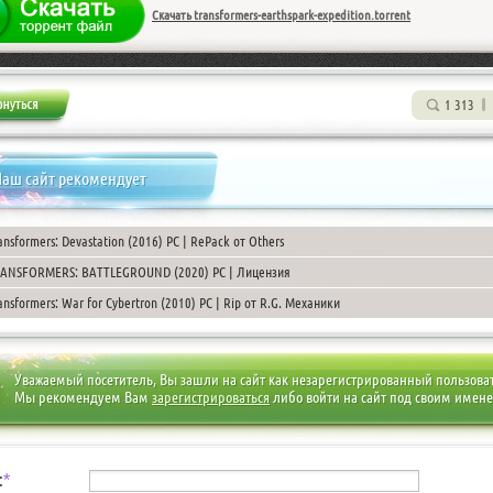
Скачать transformers-earthspark-expedition.torrent
1 313
аш сайт рекомендует
ansformers: Devastation (2016) PC | RePack от Others
ANSFORMERS: BATTLEGROUND (2020) PC | Лицензия
ansformers: War for Cybertron (2010) PC | Rip от R.G. Механики
Уважаемый посетитель, Вы зашли на сайт как незарегистрированный пользова
Мы рекомендуем Вам
зарегистрироваться
либо войти на сайт под своим имен
:
*