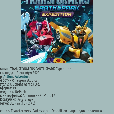
вание:
TRANSFORMERS EARTHSPARK Expedition
а выхода
: 13 октября 2023
р
:
Action
,
Adventure
работчик:
Tessera Studios
атель:
Outright Games Ltd.
тформа:
PC
 издания:
RePack
к интерфейса:
Английский, Multi17
к озвучки:
Отсутствует
летка
: Вшита (TENOKE)
сание:
Transformers: Earthspark – Expedition - игра, вдохновленная