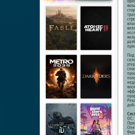
ори
воз
сто
тра
стр
вла
вел
исс
вел
раз
при
Под
сил
уте
спо
про
пол
нед
вос
эфф
про
Реа
доб
Сис
ОС: 
Проц
Опе
Виде