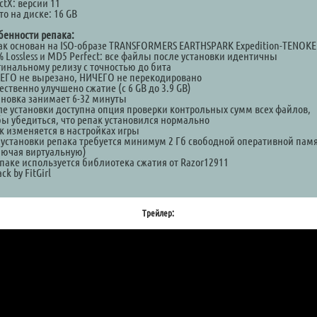
ctX: версии 11
о на диске: 16 GB
бенности репака:
ак основан на ISO-образе TRANSFORMERS EARTHSPARK Expedition-TENOKE
% Lossless и MD5 Perfect: все файлы после установки идентичны
гинальному релизу с точностью до бита
ЕГО не вырезано, НИЧЕГО не перекодировано
ственно улучшено сжатие (с 6 GB до 3.9 GB)
ановка занимает 6-32 минуты
ле установки доступна опция проверки контрольных сумм всех файлов,
бы убедиться, что репак установился нормально
к изменяется в настройках игры
 установки репака требуется минимум 2 Гб свободной оперативной пам
лючая виртуальную)
епаке используется библиотека сжатия от Razor12911
ck by FitGirl
Трейлер: