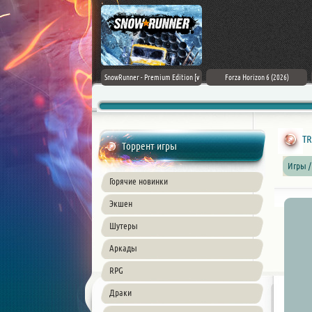
Assassin's Creed Black Flag
SnowRunner - Premium Edition [v
Forza Horizon 6 (2026)
Resynced (2026) PC
42.0 + DLCs]
TR
Торрент игры
Игры /
Горячие новинки
Экшен
Шутеры
Аркады
RPG
Драки