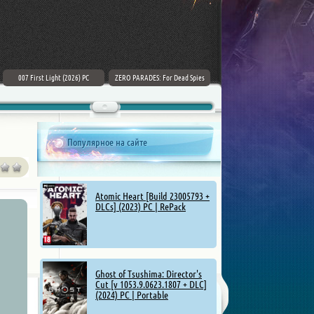
007 First Light (2026) PC
ZERO PARADES: For Dead Spies
Mount & Blade II: Bannerlord [v
(2026) РС
1.4.5.114927 + DLCs] (2025)
Популярное на сайте
Atomic Heart [Build 23005793 +
DLCs] (2023) PC | RePack
Ghost of Tsushima: Director's
Cut [v 1053.9.0623.1807 + DLC]
(2024) PC | Portable